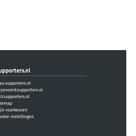
upporters.nl
ax.supporters.nl
eyenoord.supporters.nl
V.supporters.nl
itemap
ijn voorkeuren
ookie-instellingen