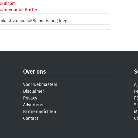
88icom
aar voor de Battle
enkast van xoso88icom is nog leeg.
Over ons
S
Voor webmasters
Aj
Disclaimer
F
Privacy
PS
Adverteren
S
Partnerberichten
M
Contact
C