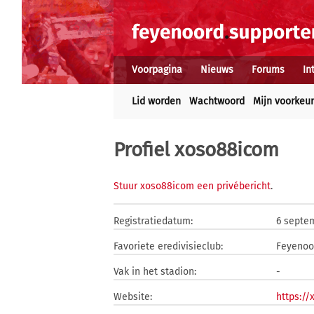
Voorpagina
Nieuws
Forums
In
Lid worden
Wachtwoord
Mijn voorkeu
Profiel xoso88icom
Stuur xoso88icom een privébericht
.
Registratiedatum:
6 septe
Favoriete eredivisieclub:
Feyenoo
Vak in het stadion:
-
Website:
https://