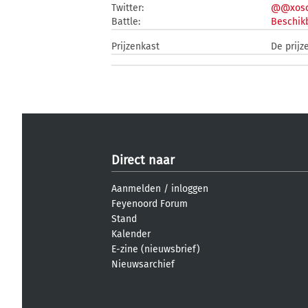
Twitter:
@@xoso
Battle:
Beschikb
Prijzenkast
De prijz
Direct naar
Aanmelden
/
inloggen
Feyenoord Forum
Stand
Kalender
E-zine (nieuwsbrief)
Nieuwsarchief