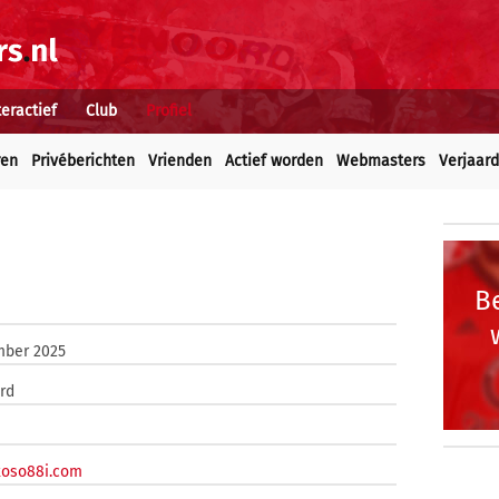
teractief
Club
Profiel
ren
Privéberichten
Vrienden
Actief worden
Webmasters
Verjaar
Be
mber 2025
rd
xoso88i.com