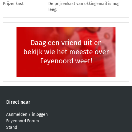
Prijzenkast
De prijzenkast van okkingemail is nog
leeg.
Daag een vriend uit en
bekijk wie het meeste over
Feyenoord weet!
Direct naar
Aanmelden
/
inloggen
Feyenoord Forum
Stand