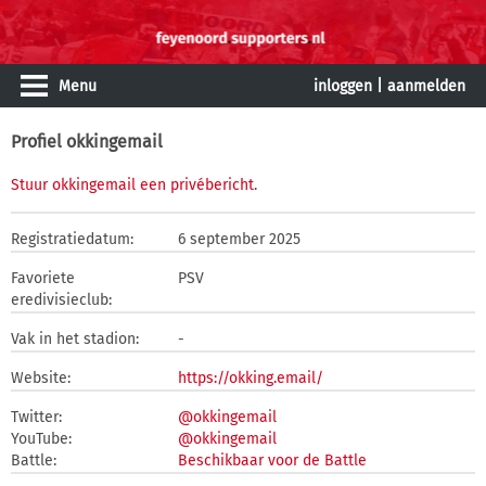
Menu
inloggen
|
aanmelden
Profiel okkingemail
Stuur okkingemail een privébericht
.
Registratiedatum:
6 september 2025
Favoriete
PSV
eredivisieclub:
Vak in het stadion:
-
Website:
https://okking.email/
Twitter:
@okkingemail
YouTube:
@okkingemail
Battle:
Beschikbaar voor de Battle