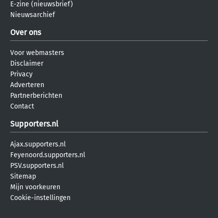
E-zine (nieuwsbrief)
Nieuwsarchief
Over ons
Voor webmasters
Disclaimer
Privacy
Adverteren
Partnerberichten
Contact
Supporters.nl
Ajax.supporters.nl
Feyenoord.supporters.nl
PSV.supporters.nl
Sitemap
Mijn voorkeuren
Cookie-instellingen