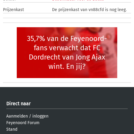
Prijzenkast
De prijzenkast van vn88cfd is nog leeg.
35,7% van de Feyenoord-
fans verwacht dat FC
Dordrecht van Jong Ajax
wint. En jij?
Direct naar
Aanmelden
/
inloggen
Feyenoord Forum
Stand