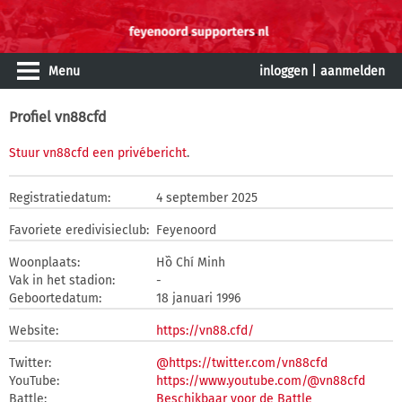
Menu
inloggen
|
aanmelden
Profiel vn88cfd
Stuur vn88cfd een privébericht
.
Registratiedatum:
4 september 2025
Favoriete eredivisieclub:
Feyenoord
Woonplaats:
Hồ Chí Minh
Vak in het stadion:
-
Geboortedatum:
18 januari 1996
Website:
https://vn88.cfd/
Twitter:
@https://twitter.com/vn88cfd
YouTube:
https://www.youtube.com/@vn88cfd
Battle:
Beschikbaar voor de Battle