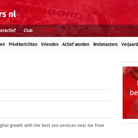
teractief
Club
Profiel
ren
Privéberichten
Vrienden
Actief worden
Webmasters
Verjaar
be
ital growth with the best seo services near me from