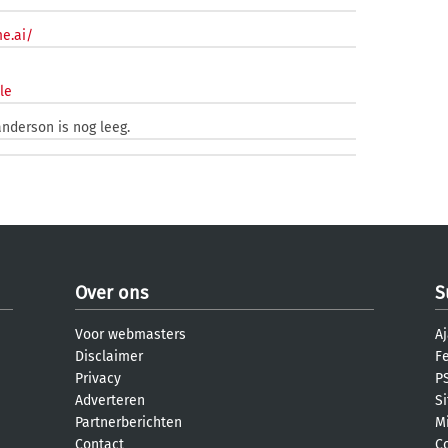
e.ai/
le
anderson is nog leeg.
Over ons
S
Voor webmasters
Aj
Disclaimer
F
Privacy
PS
Adverteren
S
Partnerberichten
M
Contact
C