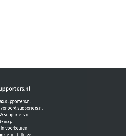
upporters.nl
ax.supporters.nl
eyenoord.supporters.nl
V.supporters.nl
itemap
ijn voorkeuren
ookie-instellingen