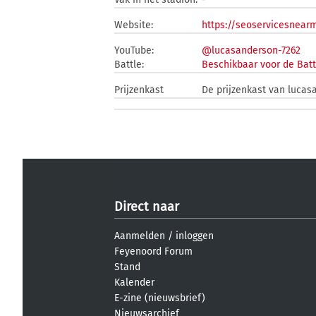
Website:
https://seoservicesnearm
YouTube:
@lucasanderson-7262
Battle:
Beschikbaar voor de Batt
Prijzenkast
De prijzenkast van lucas
Direct naar
Aanmelden
/
inloggen
Feyenoord Forum
Stand
Kalender
E-zine (nieuwsbrief)
Nieuwsarchief