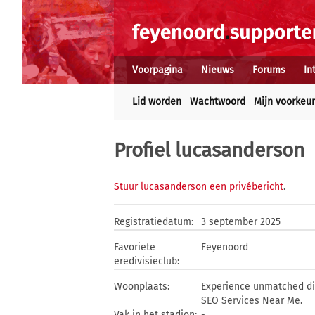
Voorpagina
Nieuws
Forums
In
Lid worden
Wachtwoord
Mijn voorkeu
Profiel lucasanderson
Stuur lucasanderson een privébericht
.
Registratiedatum:
3 september 2025
Favoriete
Feyenoord
eredivisieclub:
Woonplaats:
Experience unmatched dig
SEO Services Near Me.
Vak in het stadion:
-