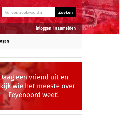
inloggen
|
aanmelden
dagen
Daag een vriend uit en
kijk wie het meeste over
Feyenoord weet!