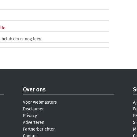
tle
-bclub.cm is nog leeg.
Over ons
S
Voor webmasters
Aj
Disclaimer
F
Privacy
PS
Adverteren
S
Partnerberichten
M
Contact
C