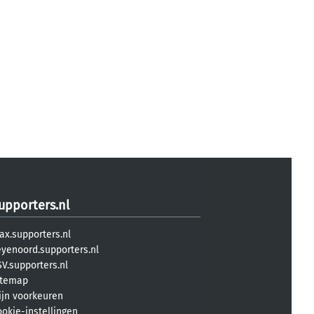
upporters.nl
ax.supporters.nl
eyenoord.supporters.nl
V.supporters.nl
itemap
ijn voorkeuren
ookie-instellingen