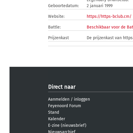
Geboortedatum:
2 januari 1999
Website:
https://https-bclub.cm/
Battle:
Beschikbaar voor de Bat
Prijzenkast
De prijzenkast van https
Direct naar
Aanmelden
/
inloggen
Feyenoord Forum
Stand
Kalender
E-zine (nieuwsbrief)
Nieuwsarchief