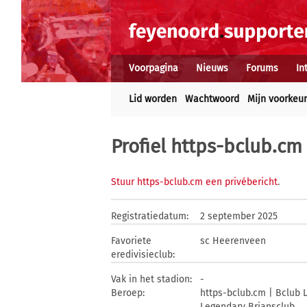
Voorpagina
Nieuws
Forums
In
Lid worden
Wachtwoord
Mijn voorkeu
Profiel https-bclub.cm
Stuur https-bclub.cm een privébericht
.
Registratiedatum:
2 september 2025
Favoriete
sc Heerenveen
eredivisieclub:
Vak in het stadion:
-
Beroep:
https-bclub.cm | Bclub 
Legendary Briansclub.