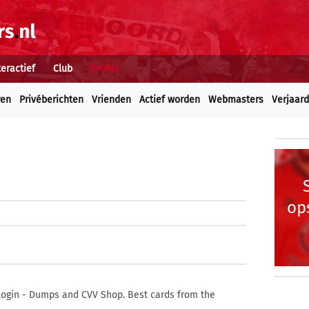
teractief
Club
Profiel
ren
Privéberichten
Vrienden
Actief worden
Webmasters
Verjaar
op
Login - Dumps and CVV Shop. Best cards from the