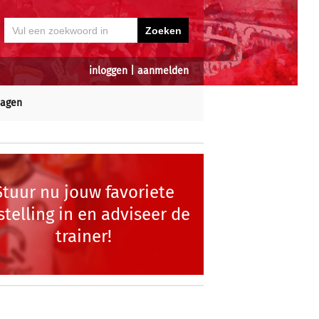
inloggen
|
aanmelden
dagen
Stuur nu jouw favoriete
stelling in en adviseer de
trainer!