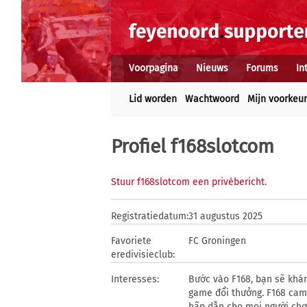
Voorpagina
Nieuws
Forums
In
Lid worden
Wachtwoord
Mijn voorkeu
Profiel f168slotcom
Stuur f168slotcom een privébericht
.
Registratiedatum:
31 augustus 2025
Favoriete
FC Groningen
eredivisieclub:
Interesses:
Bước vào F168, bạn sẽ khám
game đổi thưởng. F168 cam
hấp dẫn cho mọi người chơ