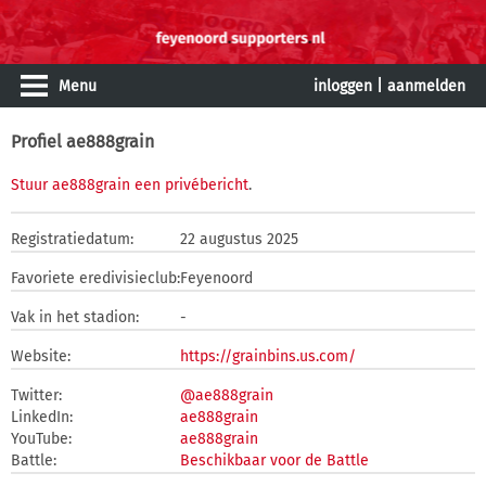
Menu
inloggen
|
aanmelden
Profiel ae888grain
Stuur ae888grain een privébericht
.
Registratiedatum:
22 augustus 2025
Favoriete eredivisieclub:
Feyenoord
Vak in het stadion:
-
Website:
https://grainbins.us.com/
Twitter:
@ae888grain
LinkedIn:
ae888grain
YouTube:
ae888grain
Battle:
Beschikbaar voor de Battle