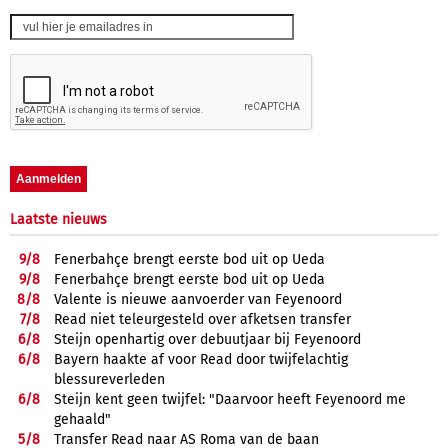
Laatste nieuws
9/
8
Fenerbahçe brengt eerste bod uit op Ueda
9/
8
Fenerbahçe brengt eerste bod uit op Ueda
8/
8
Valente is nieuwe aanvoerder van Feyenoord
7/
8
Read niet teleurgesteld over afketsen transfer
6/
8
Steijn openhartig over debuutjaar bij Feyenoord
6/
8
Bayern haakte af voor Read door twijfelachtig
blessureverleden
6/
8
Steijn kent geen twijfel: "Daarvoor heeft Feyenoord me
gehaald"
5/
8
Transfer Read naar AS Roma van de baan