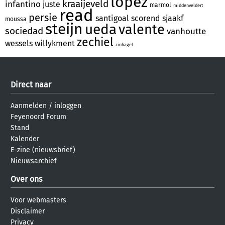
lopez
kraaijeveld
infantino
juste
marmol
middenveldert
read
persie
santigoal
scorend
sjaakf
moussa
steijn
ueda
valente
sociedad
vanhoutte
zechiel
wessels
willykment
zinhagel
Direct naar
Aanmelden
/
inloggen
Feyenoord Forum
Stand
Kalender
E-zine (nieuwsbrief)
Nieuwsarchief
Over ons
Voor webmasters
Disclaimer
Privacy