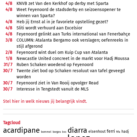
4/
8
KNVB zet Van den Kerkhof op derby met Sparta
4/
8
Weet Feyenoord de stadsderby en seizoensopener te
winnen van Sparta?
4/
8
Heb jij Ernst al in je favoriete opstelling gezet?
4/
8
Sliti wordt verhuurd aan Excelsior
4/
8
Feyenoord gelinkt aan Turks international van Fenerbahçe
3/
8
COLUMN: Atalanta Bergamo ook verslagen; oefenreeks in
stijl afgerond
2/
8
Feyenoord wint duel om Kuip Cup van Atalanta
1/
8
Newcastle United concreet in de markt voor Hadj Moussa
31/
7
Ruben Schaken woedend op Feyenoord
30/
7
Twente ziet bod op Schaken resoluut van tafel geveegd
worden
30/
7
Feyenoord ziet in Van Rooij opvolger Read
30/
7
Interesse in Tengstedt vanuit de MLS
Stel hier in welk nieuws jij belangrijk vindt.
Tagcloud
acardipane
diarra
ferri
elsenhout
hadj
bommel
borges
fifa
bos