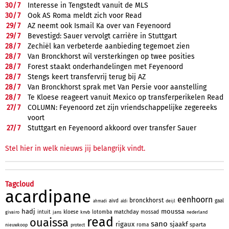
30/
7
Interesse in Tengstedt vanuit de MLS
30/
7
Ook AS Roma meldt zich voor Read
29/
7
AZ neemt ook Ismail Ka over van Feyenoord
29/
7
Bevestigd: Sauer vervolgt carrière in Stuttgart
28/
7
Zechiël kan verbeterde aanbieding tegemoet zien
28/
7
Van Bronckhorst wil versterkingen op twee posities
28/
7
Forest staakt onderhandelingen met Feyenoord
28/
7
Stengs keert transfervrij terug bij AZ
28/
7
Van Bronckhorst sprak met Van Persie voor aanstelling
28/
7
Te Kloese reageert vanuit Mexico op transferperikelen Read
27/
7
COLUMN: Feyenoord zet zijn vriendschappelijke zegereeks
voort
27/
7
Stuttgart en Feyenoord akkoord over transfer Sauer
Stel hier in welk nieuws jij belangrijk vindt.
Tagcloud
acardipane
eenhoorn
bronckhorst
aivd
gaal
deijl
ahmadi
aldi
hadj
moussa
matchday
intuit
kloese
lotomba
mossad
givairo
jans
knvb
nederland
read
ouaissa
sano
rigaux
sjaakf
sparta
roma
nieuwkoop
protect