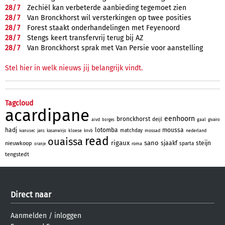
28/
7
Zechiël kan verbeterde aanbieding tegemoet zien
28/
7
Van Bronckhorst wil versterkingen op twee posities
28/
7
Forest staakt onderhandelingen met Feyenoord
28/
7
Stengs keert transfervrij terug bij AZ
28/
7
Van Bronckhorst sprak met Van Persie voor aanstelling
Stel hier in welk nieuws jij belangrijk vindt.
Tagcloud
acardipane
eenhoorn
bronckhorst
deijl
aivd
gaal
borges
givairo
hadj
lotomba
moussa
matchday
kloese
mossad
nederland
ivanusec
jans
kasanwirjo
knvb
read
ouaissa
rigaux
sano
sjaakf
steijn
nieuwkoop
sparta
roma
oranje
tengstedt
Direct naar
Aanmelden
/
inloggen