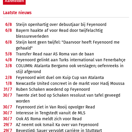
Laatste nieuws
6/
8
Steijn openhartig over debuutjaar bij Feyenoord
6/
8
Bayern haakte af voor Read door twijfelachtig
blessureverleden
6/
8
Steijn kent geen twijfel: "Daarvoor heeft Feyenoord me
gehaald"
5/
8
Transfer Read naar AS Roma van de baan
4/
8
Feyenoord gelinkt aan Turks international van Fenerbahçe
3/
8
COLUMN: Atalanta Bergamo ook verslagen; oefenreeks in
stijl afgerond
2/
8
Feyenoord wint duel om Kuip Cup van Atalanta
1/
8
Newcastle United concreet in de markt voor Hadj Moussa
31/
7
Ruben Schaken woedend op Feyenoord
30/
7
Twente ziet bod op Schaken resoluut van tafel geveegd
worden
30/
7
Feyenoord ziet in Van Rooij opvolger Read
30/
7
Interesse in Tengstedt vanuit de MLS
30/
7
Ook AS Roma meldt zich voor Read
29/
7
AZ neemt ook Ismail Ka over van Feyenoord
29/
7
Bevestigd: Sauer vervolgt carrière in Stuttgart