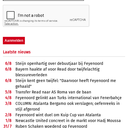
Laatste nieuws
6/
8
Steijn openhartig over debuutjaar bij Feyenoord
6/
8
Bayern haakte af voor Read door twijfelachtig
blessureverleden
6/
8
Steijn kent geen twijfel: "Daarvoor heeft Feyenoord me
gehaald"
5/
8
Transfer Read naar AS Roma van de baan
4/
8
Feyenoord gelinkt aan Turks international van Fenerbahçe
3/
8
COLUMN: Atalanta Bergamo ook verslagen; oefenreeks in
stijl afgerond
2/
8
Feyenoord wint duel om Kuip Cup van Atalanta
1/
8
Newcastle United concreet in de markt voor Hadj Moussa
31/
7
Ruben Schaken woedend op Feyenoord