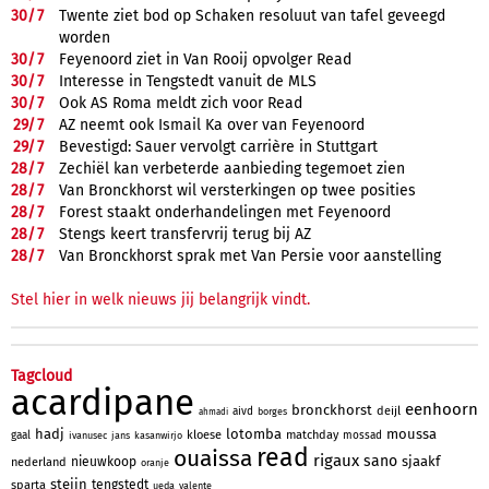
30/
7
Twente ziet bod op Schaken resoluut van tafel geveegd
worden
30/
7
Feyenoord ziet in Van Rooij opvolger Read
30/
7
Interesse in Tengstedt vanuit de MLS
30/
7
Ook AS Roma meldt zich voor Read
29/
7
AZ neemt ook Ismail Ka over van Feyenoord
29/
7
Bevestigd: Sauer vervolgt carrière in Stuttgart
28/
7
Zechiël kan verbeterde aanbieding tegemoet zien
28/
7
Van Bronckhorst wil versterkingen op twee posities
28/
7
Forest staakt onderhandelingen met Feyenoord
28/
7
Stengs keert transfervrij terug bij AZ
28/
7
Van Bronckhorst sprak met Van Persie voor aanstelling
Stel hier in welk nieuws jij belangrijk vindt.
Tagcloud
acardipane
eenhoorn
bronckhorst
deijl
aivd
borges
ahmadi
hadj
lotomba
moussa
kloese
matchday
gaal
mossad
ivanusec
jans
kasanwirjo
read
ouaissa
rigaux
sano
sjaakf
nieuwkoop
nederland
oranje
steijn
tengstedt
sparta
ueda
valente