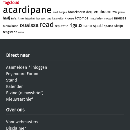
Tagcloud
acardipane
eenhoorn
bronckhorst
deijl
fifa
aivd
borges
givairo
hadj
lotomba
moussa
infantino
kloese
matchday
mossad
integriteit
ivanusec
jans
kasanwirjo
read
ouaissa
rigaux
sano
sjaakf
steijn
nieuwkoop
reputatie
sparta
tengstedt
ueda
Direct naar
Aanmelden
/
inloggen
Feyenoord Forum
Stand
Kalender
E-zine (nieuwsbrief)
Nieuwsarchief
Over ons
Voor webmasters
Disclaimer