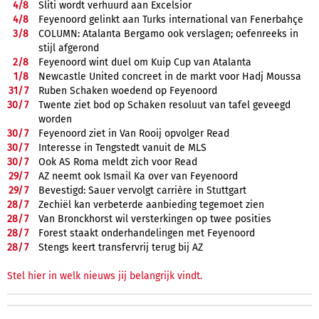
4/
8
Sliti wordt verhuurd aan Excelsior
4/
8
Feyenoord gelinkt aan Turks international van Fenerbahçe
3/
8
COLUMN: Atalanta Bergamo ook verslagen; oefenreeks in
stijl afgerond
2/
8
Feyenoord wint duel om Kuip Cup van Atalanta
1/
8
Newcastle United concreet in de markt voor Hadj Moussa
31/
7
Ruben Schaken woedend op Feyenoord
30/
7
Twente ziet bod op Schaken resoluut van tafel geveegd
worden
30/
7
Feyenoord ziet in Van Rooij opvolger Read
30/
7
Interesse in Tengstedt vanuit de MLS
30/
7
Ook AS Roma meldt zich voor Read
29/
7
AZ neemt ook Ismail Ka over van Feyenoord
29/
7
Bevestigd: Sauer vervolgt carrière in Stuttgart
28/
7
Zechiël kan verbeterde aanbieding tegemoet zien
28/
7
Van Bronckhorst wil versterkingen op twee posities
28/
7
Forest staakt onderhandelingen met Feyenoord
28/
7
Stengs keert transfervrij terug bij AZ
Stel hier in welk nieuws jij belangrijk vindt.