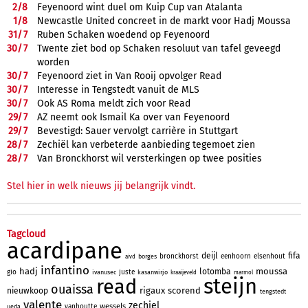
2/
8
Feyenoord wint duel om Kuip Cup van Atalanta
1/
8
Newcastle United concreet in de markt voor Hadj Moussa
31/
7
Ruben Schaken woedend op Feyenoord
30/
7
Twente ziet bod op Schaken resoluut van tafel geveegd
worden
30/
7
Feyenoord ziet in Van Rooij opvolger Read
30/
7
Interesse in Tengstedt vanuit de MLS
30/
7
Ook AS Roma meldt zich voor Read
29/
7
AZ neemt ook Ismail Ka over van Feyenoord
29/
7
Bevestigd: Sauer vervolgt carrière in Stuttgart
28/
7
Zechiël kan verbeterde aanbieding tegemoet zien
28/
7
Van Bronckhorst wil versterkingen op twee posities
Stel hier in welk nieuws jij belangrijk vindt.
Tagcloud
acardipane
deijl
fifa
bronckhorst
eenhoorn
elsenhout
borges
aivd
infantino
hadj
moussa
lotomba
gio
juste
ivanusec
kasanwirjo
kraaijeveld
marmol
steijn
read
ouaissa
rigaux
scorend
nieuwkoop
tengstedt
valente
zechiel
wessels
vanhoutte
ueda