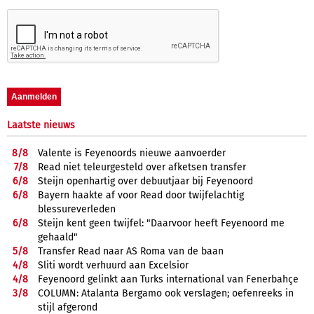
Laatste nieuws
8/
8
Valente is Feyenoords nieuwe aanvoerder
7/
8
Read niet teleurgesteld over afketsen transfer
6/
8
Steijn openhartig over debuutjaar bij Feyenoord
6/
8
Bayern haakte af voor Read door twijfelachtig
blessureverleden
6/
8
Steijn kent geen twijfel: "Daarvoor heeft Feyenoord me
gehaald"
5/
8
Transfer Read naar AS Roma van de baan
4/
8
Sliti wordt verhuurd aan Excelsior
4/
8
Feyenoord gelinkt aan Turks international van Fenerbahçe
3/
8
COLUMN: Atalanta Bergamo ook verslagen; oefenreeks in
stijl afgerond