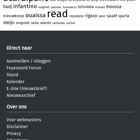
infantino
hadj
moussa
lotomba
ivanusec
kasanwirjo
mossad
integriteit
read
ouaissa
rigaux
nieuwkoop
sjaakf
sparta
reputatie
sano
steijn
ueda
valente
tengstedt
vanhoutte
zechiel
Direct naar
Aanmelden
/
inloggen
Feyenoord Forum
Stand
Kalender
E-zine (nieuwsbrief)
Nieuwsarchief
Over ons
Voor webmasters
Disclaimer
Privacy