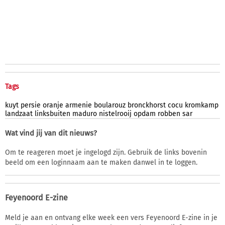
Tags
kuyt
persie
oranje
armenie
boularouz
bronckhorst
cocu
kromkamp
landzaat
linksbuiten
maduro
nistelrooij
opdam
robben
sar
Wat vind jij van dit nieuws?
Om te reageren moet je ingelogd zijn. Gebruik de links bovenin
beeld om een loginnaam aan te maken danwel in te loggen.
Feyenoord E-zine
Meld je aan en ontvang elke week een vers Feyenoord E-zine in je