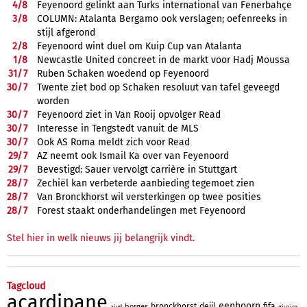
4/
8
Feyenoord gelinkt aan Turks international van Fenerbahçe
3/
8
COLUMN: Atalanta Bergamo ook verslagen; oefenreeks in
stijl afgerond
2/
8
Feyenoord wint duel om Kuip Cup van Atalanta
1/
8
Newcastle United concreet in de markt voor Hadj Moussa
31/
7
Ruben Schaken woedend op Feyenoord
30/
7
Twente ziet bod op Schaken resoluut van tafel geveegd
worden
30/
7
Feyenoord ziet in Van Rooij opvolger Read
30/
7
Interesse in Tengstedt vanuit de MLS
30/
7
Ook AS Roma meldt zich voor Read
29/
7
AZ neemt ook Ismail Ka over van Feyenoord
29/
7
Bevestigd: Sauer vervolgt carrière in Stuttgart
28/
7
Zechiël kan verbeterde aanbieding tegemoet zien
28/
7
Van Bronckhorst wil versterkingen op twee posities
28/
7
Forest staakt onderhandelingen met Feyenoord
Stel hier in welk nieuws jij belangrijk vindt.
Tagcloud
acardipane
eenhoorn
bronckhorst
deijl
fifa
borges
aivd
givairo