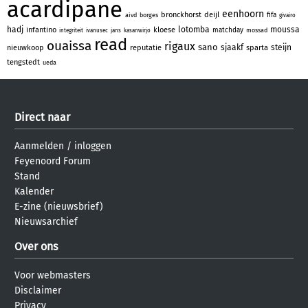
acardipane
eenhoorn
bronckhorst
deijl
fifa
aivd
borges
givairo
hadj
lotomba
moussa
infantino
kloese
matchday
mossad
integriteit
ivanusec
jans
kasanwirjo
read
ouaissa
rigaux
sano
sjaakf
steijn
nieuwkoop
reputatie
sparta
tengstedt
ueda
Direct naar
Aanmelden
/
inloggen
Feyenoord Forum
Stand
Kalender
E-zine (nieuwsbrief)
Nieuwsarchief
Over ons
Voor webmasters
Disclaimer
Privacy