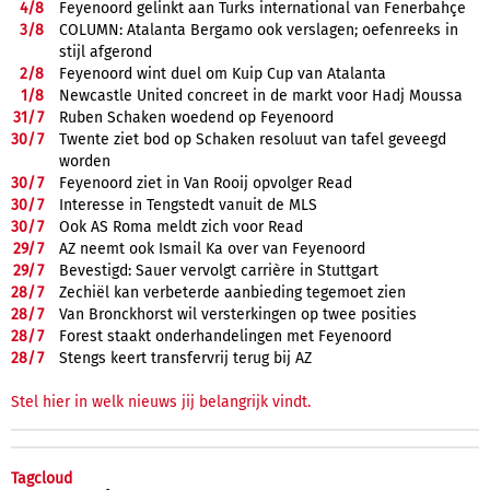
4/
8
Feyenoord gelinkt aan Turks international van Fenerbahçe
3/
8
COLUMN: Atalanta Bergamo ook verslagen; oefenreeks in
stijl afgerond
2/
8
Feyenoord wint duel om Kuip Cup van Atalanta
1/
8
Newcastle United concreet in de markt voor Hadj Moussa
31/
7
Ruben Schaken woedend op Feyenoord
30/
7
Twente ziet bod op Schaken resoluut van tafel geveegd
worden
30/
7
Feyenoord ziet in Van Rooij opvolger Read
30/
7
Interesse in Tengstedt vanuit de MLS
30/
7
Ook AS Roma meldt zich voor Read
29/
7
AZ neemt ook Ismail Ka over van Feyenoord
29/
7
Bevestigd: Sauer vervolgt carrière in Stuttgart
28/
7
Zechiël kan verbeterde aanbieding tegemoet zien
28/
7
Van Bronckhorst wil versterkingen op twee posities
28/
7
Forest staakt onderhandelingen met Feyenoord
28/
7
Stengs keert transfervrij terug bij AZ
Stel hier in welk nieuws jij belangrijk vindt.
Tagcloud