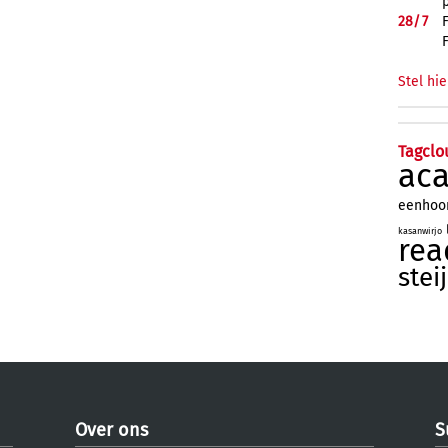
28/
7
Stel hie
Tagclo
ac
eenhoo
kasanwirjo
rea
stei
Over ons
S