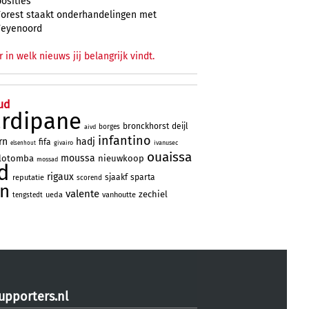
posities
Forest staakt onderhandelingen met
Feyenoord
r in welk nieuws jij belangrijk vindt.
ud
ardipane
bronckhorst
deijl
borges
aivd
infantino
rn
hadj
fifa
givairo
ivanusec
elsenhout
ouaissa
moussa
lotomba
nieuwkoop
mossad
d
rigaux
sjaakf
sparta
reputatie
scorend
jn
valente
zechiel
ueda
vanhoutte
tengstedt
upporters.nl