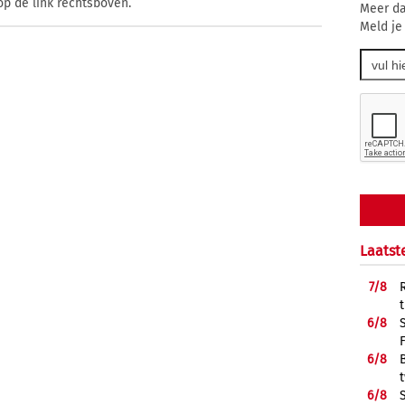
op de link rechtsboven.
Meer da
Meld je
Laatst
7/
8
6/
8
6/
8
6/
8