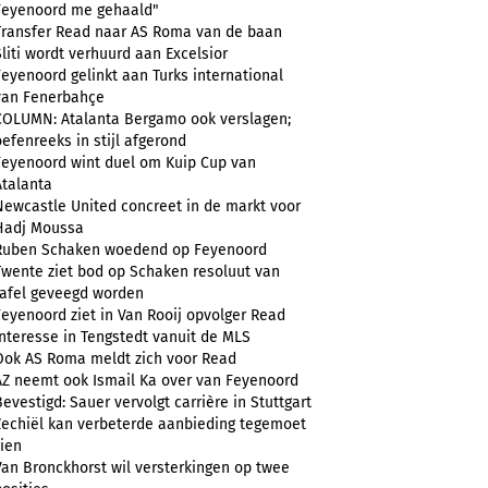
Feyenoord me gehaald"
Transfer Read naar AS Roma van de baan
Sliti wordt verhuurd aan Excelsior
Feyenoord gelinkt aan Turks international
van Fenerbahçe
COLUMN: Atalanta Bergamo ook verslagen;
oefenreeks in stijl afgerond
Feyenoord wint duel om Kuip Cup van
Atalanta
Newcastle United concreet in de markt voor
Hadj Moussa
Ruben Schaken woedend op Feyenoord
Twente ziet bod op Schaken resoluut van
tafel geveegd worden
Feyenoord ziet in Van Rooij opvolger Read
Interesse in Tengstedt vanuit de MLS
Ook AS Roma meldt zich voor Read
AZ neemt ook Ismail Ka over van Feyenoord
Bevestigd: Sauer vervolgt carrière in Stuttgart
Zechiël kan verbeterde aanbieding tegemoet
zien
Van Bronckhorst wil versterkingen op twee