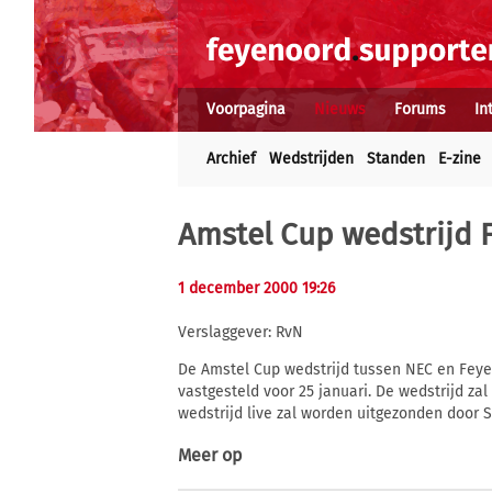
Voorpagina
Nieuws
Forums
In
Archief
Wedstrijden
Standen
E-zine
Amstel Cup wedstrijd 
1 december 2000 19:26
Verslaggever: RvN
De Amstel Cup wedstrijd tussen NEC en Feyen
vastgesteld voor 25 januari. De wedstrijd zal
wedstrijd live zal worden uitgezonden door 
Meer op