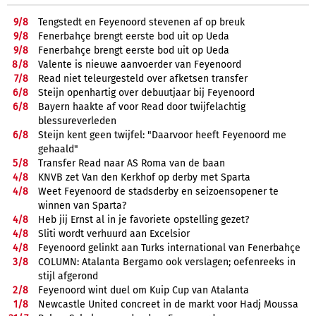
9/
8
Tengstedt en Feyenoord stevenen af op breuk
9/
8
Fenerbahçe brengt eerste bod uit op Ueda
9/
8
Fenerbahçe brengt eerste bod uit op Ueda
8/
8
Valente is nieuwe aanvoerder van Feyenoord
7/
8
Read niet teleurgesteld over afketsen transfer
6/
8
Steijn openhartig over debuutjaar bij Feyenoord
6/
8
Bayern haakte af voor Read door twijfelachtig
blessureverleden
6/
8
Steijn kent geen twijfel: "Daarvoor heeft Feyenoord me
gehaald"
5/
8
Transfer Read naar AS Roma van de baan
4/
8
KNVB zet Van den Kerkhof op derby met Sparta
4/
8
Weet Feyenoord de stadsderby en seizoensopener te
winnen van Sparta?
4/
8
Heb jij Ernst al in je favoriete opstelling gezet?
4/
8
Sliti wordt verhuurd aan Excelsior
4/
8
Feyenoord gelinkt aan Turks international van Fenerbahçe
3/
8
COLUMN: Atalanta Bergamo ook verslagen; oefenreeks in
stijl afgerond
2/
8
Feyenoord wint duel om Kuip Cup van Atalanta
1/
8
Newcastle United concreet in de markt voor Hadj Moussa