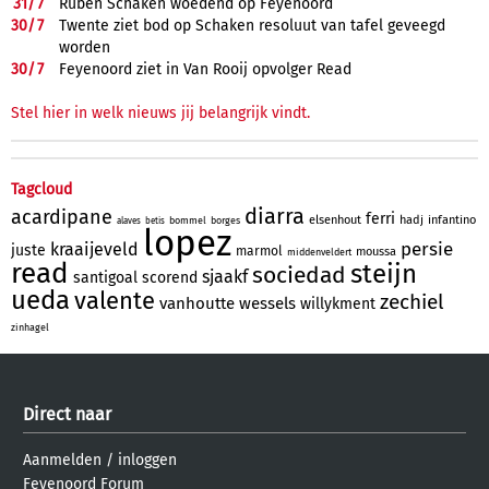
31/
7
Ruben Schaken woedend op Feyenoord
30/
7
Twente ziet bod op Schaken resoluut van tafel geveegd
worden
30/
7
Feyenoord ziet in Van Rooij opvolger Read
Stel hier in welk nieuws jij belangrijk vindt.
Tagcloud
diarra
acardipane
ferri
elsenhout
hadj
infantino
bommel
borges
alaves
betis
lopez
persie
kraaijeveld
juste
marmol
moussa
middenveldert
read
steijn
sociedad
sjaakf
santigoal
scorend
ueda
valente
zechiel
vanhoutte
wessels
willykment
zinhagel
Direct naar
Aanmelden
/
inloggen
Feyenoord Forum