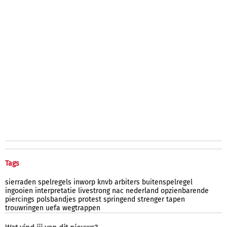
Tags
sierraden
spelregels
inworp
knvb
arbiters
buitenspelregel
ingooien
interpretatie
livestrong
nac
nederland
opzienbarende
piercings
polsbandjes
protest
springend
strenger
tapen
trouwringen
uefa
wegtrappen