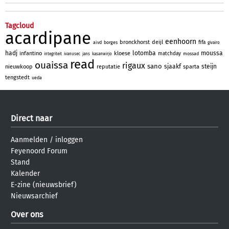
Tagcloud
acardipane
eenhoorn
bronckhorst
deijl
fifa
aivd
borges
givairo
hadj
lotomba
moussa
infantino
kloese
matchday
mossad
integriteit
ivanusec
jans
kasanwirjo
read
ouaissa
rigaux
sano
sjaakf
steijn
nieuwkoop
reputatie
sparta
tengstedt
ueda
Direct naar
Aanmelden
/
inloggen
Feyenoord Forum
Stand
Kalender
E-zine (nieuwsbrief)
Nieuwsarchief
Over ons