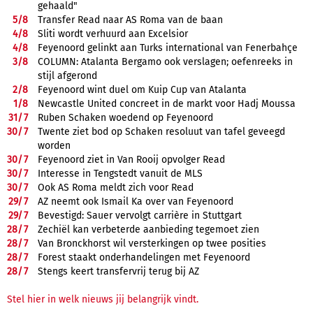
gehaald"
5/
8
Transfer Read naar AS Roma van de baan
4/
8
Sliti wordt verhuurd aan Excelsior
4/
8
Feyenoord gelinkt aan Turks international van Fenerbahçe
3/
8
COLUMN: Atalanta Bergamo ook verslagen; oefenreeks in
stijl afgerond
2/
8
Feyenoord wint duel om Kuip Cup van Atalanta
1/
8
Newcastle United concreet in de markt voor Hadj Moussa
31/
7
Ruben Schaken woedend op Feyenoord
30/
7
Twente ziet bod op Schaken resoluut van tafel geveegd
worden
30/
7
Feyenoord ziet in Van Rooij opvolger Read
30/
7
Interesse in Tengstedt vanuit de MLS
30/
7
Ook AS Roma meldt zich voor Read
29/
7
AZ neemt ook Ismail Ka over van Feyenoord
29/
7
Bevestigd: Sauer vervolgt carrière in Stuttgart
28/
7
Zechiël kan verbeterde aanbieding tegemoet zien
28/
7
Van Bronckhorst wil versterkingen op twee posities
28/
7
Forest staakt onderhandelingen met Feyenoord
28/
7
Stengs keert transfervrij terug bij AZ
Stel hier in welk nieuws jij belangrijk vindt.