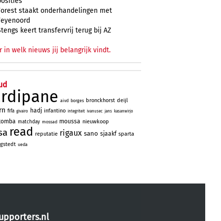
posities
Forest staakt onderhandelingen met
Feyenoord
Stengs keert transfervrij terug bij AZ
r in welk nieuws jij belangrijk vindt.
ud
ardipane
bronckhorst
deijl
aivd
borges
rn
hadj
infantino
fifa
givairo
integriteit
ivanusec
jans
kasanwirjo
tomba
moussa
nieuwkoop
matchday
mossad
read
sa
rigaux
sano
sjaakf
reputatie
sparta
gstedt
ueda
upporters.nl