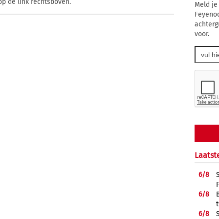
op de link rechtsboven.
Meld je
Feyenoo
achterg
voor.
Laatst
6/
8
6/
8
6/
8