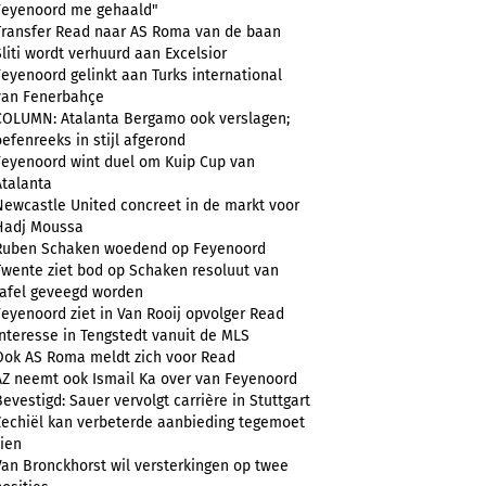
Feyenoord me gehaald"
Transfer Read naar AS Roma van de baan
Sliti wordt verhuurd aan Excelsior
Feyenoord gelinkt aan Turks international
van Fenerbahçe
COLUMN: Atalanta Bergamo ook verslagen;
oefenreeks in stijl afgerond
Feyenoord wint duel om Kuip Cup van
Atalanta
Newcastle United concreet in de markt voor
Hadj Moussa
Ruben Schaken woedend op Feyenoord
Twente ziet bod op Schaken resoluut van
tafel geveegd worden
Feyenoord ziet in Van Rooij opvolger Read
Interesse in Tengstedt vanuit de MLS
Ook AS Roma meldt zich voor Read
AZ neemt ook Ismail Ka over van Feyenoord
Bevestigd: Sauer vervolgt carrière in Stuttgart
Zechiël kan verbeterde aanbieding tegemoet
zien
Van Bronckhorst wil versterkingen op twee