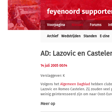
Voorpagina
Nieuws
Forums
In
Archief
Wedstrijden
Standen
E-zine
AD: Lazovic en Castele
14 juli 2005 00:14
Verslaggever: K
Volgens het
Algemeen Dagblad
hebben clubs
Lazovic en Romeo Castelen. Zij zouden veel 
weinig geinteresseerd zijn om naar Oost-Eur
Meer op