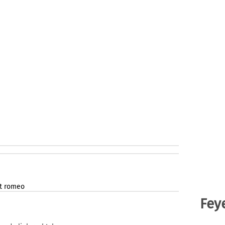
t
romeo
Fey