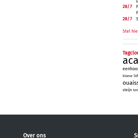
28/
7
28/
7
Stel hie
Tagclo
ac
eenhoo
lo
kloese
ouais
steijn
ten
Over ons
S