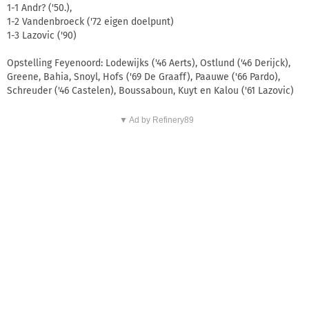
1-1 Andr? ('50.),
1-2 Vandenbroeck ('72 eigen doelpunt)
1-3 Lazovic ('90)
Opstelling Feyenoord: Lodewijks ('46 Aerts), Ostlund ('46 Derijck),
Greene, Bahia, Snoyl, Hofs ('69 De Graaff), Paauwe ('66 Pardo),
Schreuder ('46 Castelen), Boussaboun, Kuyt en Kalou ('61 Lazovic)
▼ Ad by Refinery89