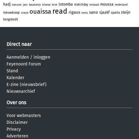
hadj
lotomba
moussa
matchday
kloese
mossad
nederland
ivanusec
jans
kasanwirjo
knvb
read
ouaissa
rigaux
sano
sjaakf
steijn
nieuwkoop
sparta
roma
oranje
tengstedt
Direct naar
Aanmelden
/
inloggen
Feyenoord Forum
Stand
Kalender
E-zine (nieuwsbrief)
Nieuwsarchief
Over ons
Voor webmasters
Disclaimer
Privacy
Adverteren