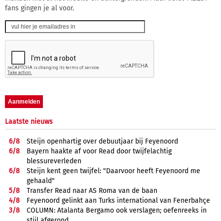
fans gingen je al voor.
Laatste nieuws
6/
8
Steijn openhartig over debuutjaar bij Feyenoord
6/
8
Bayern haakte af voor Read door twijfelachtig
blessureverleden
6/
8
Steijn kent geen twijfel: "Daarvoor heeft Feyenoord me
gehaald"
5/
8
Transfer Read naar AS Roma van de baan
4/
8
Feyenoord gelinkt aan Turks international van Fenerbahçe
3/
8
COLUMN: Atalanta Bergamo ook verslagen; oefenreeks in
stijl afgerond