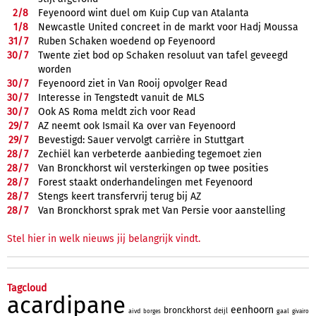
2/
8
Feyenoord wint duel om Kuip Cup van Atalanta
1/
8
Newcastle United concreet in de markt voor Hadj Moussa
31/
7
Ruben Schaken woedend op Feyenoord
30/
7
Twente ziet bod op Schaken resoluut van tafel geveegd
worden
30/
7
Feyenoord ziet in Van Rooij opvolger Read
30/
7
Interesse in Tengstedt vanuit de MLS
30/
7
Ook AS Roma meldt zich voor Read
29/
7
AZ neemt ook Ismail Ka over van Feyenoord
29/
7
Bevestigd: Sauer vervolgt carrière in Stuttgart
28/
7
Zechiël kan verbeterde aanbieding tegemoet zien
28/
7
Van Bronckhorst wil versterkingen op twee posities
28/
7
Forest staakt onderhandelingen met Feyenoord
28/
7
Stengs keert transfervrij terug bij AZ
28/
7
Van Bronckhorst sprak met Van Persie voor aanstelling
Stel hier in welk nieuws jij belangrijk vindt.
Tagcloud
acardipane
eenhoorn
bronckhorst
deijl
aivd
gaal
borges
givairo