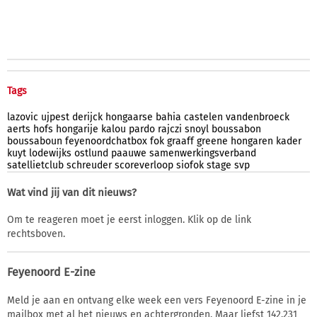
Tags
lazovic
ujpest
derijck
hongaarse
bahia
castelen
vandenbroeck
aerts
hofs
hongarije
kalou
pardo
rajczi
snoyl
boussabon
boussaboun
feyenoordchatbox
fok
graaff
greene
hongaren
kader
kuyt
lodewijks
ostlund
paauwe
samenwerkingsverband
satellietclub
schreuder
scoreverloop
siofok
stage
svp
Wat vind jij van dit nieuws?
Om te reageren moet je eerst inloggen. Klik op de link
rechtsboven.
Feyenoord E-zine
Meld je aan en ontvang elke week een vers Feyenoord E-zine in je
mailbox met al het nieuws en achtergronden. Maar liefst 142.231