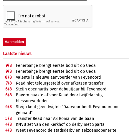
Laatste nieuws
9/
8
Fenerbahçe brengt eerste bod uit op Ueda
9/
8
Fenerbahçe brengt eerste bod uit op Ueda
8/
8
Valente is nieuwe aanvoerder van Feyenoord
7/
8
Read niet teleurgesteld over afketsen transfer
6/
8
Steijn openhartig over debuutjaar bij Feyenoord
6/
8
Bayern haakte af voor Read door twijfelachtig
blessureverleden
6/
8
Steijn kent geen twijfel: "Daarvoor heeft Feyenoord me
gehaald"
5/
8
Transfer Read naar AS Roma van de baan
4/
8
KNVB zet Van den Kerkhof op derby met Sparta
4/
8
Weet Feyenoord de stadsderby en seizoensopener te