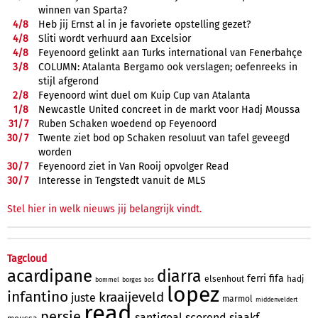
winnen van Sparta?
4/
8
Heb jij Ernst al in je favoriete opstelling gezet?
4/
8
Sliti wordt verhuurd aan Excelsior
4/
8
Feyenoord gelinkt aan Turks international van Fenerbahçe
3/
8
COLUMN: Atalanta Bergamo ook verslagen; oefenreeks in
stijl afgerond
2/
8
Feyenoord wint duel om Kuip Cup van Atalanta
1/
8
Newcastle United concreet in de markt voor Hadj Moussa
31/
7
Ruben Schaken woedend op Feyenoord
30/
7
Twente ziet bod op Schaken resoluut van tafel geveegd
worden
30/
7
Feyenoord ziet in Van Rooij opvolger Read
30/
7
Interesse in Tengstedt vanuit de MLS
Stel hier in welk nieuws jij belangrijk vindt.
Tagcloud
acardipane
diarra
ferri
fifa
elsenhout
hadj
bommel
borges
bos
lopez
infantino
kraaijeveld
juste
marmol
middenveldert
read
persie
santigoal
scorend
sjaakf