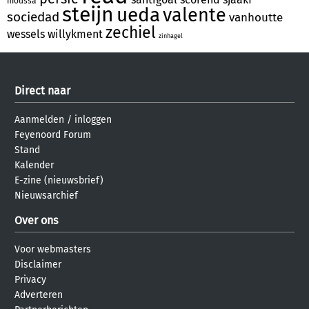
moussa
steijn
ueda
valente
sociedad
vanhoutte
zechiel
wessels
willykment
zinhagel
Direct naar
Aanmelden
/
inloggen
Feyenoord Forum
Stand
Kalender
E-zine (nieuwsbrief)
Nieuwsarchief
Over ons
Voor webmasters
Disclaimer
Privacy
Adverteren