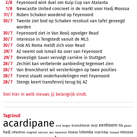
2/
8
Feyenoord wint duel om Kuip Cup van Atalanta
1/
8
Newcastle United concreet in de markt voor Hadj Moussa
31/
7
Ruben Schaken woedend op Feyenoord
30/
7
Twente ziet bod op Schaken resoluut van tafel geveegd
worden
30/
7
Feyenoord ziet in Van Rooij opvolger Read
30/
7
Interesse in Tengstedt vanuit de MLS
30/
7
Ook AS Roma meldt zich voor Read
29/
7
AZ neemt ook Ismail Ka over van Feyenoord
29/
7
Bevestigd: Sauer vervolgt carrière in Stuttgart
28/
7
Zechiël kan verbeterde aanbieding tegemoet zien
28/
7
Van Bronckhorst wil versterkingen op twee posities
28/
7
Forest staakt onderhandelingen met Feyenoord
28/
7
Stengs keert transfervrij terug bij AZ
Stel hier in welk nieuws jij belangrijk vindt.
Tagcloud
acardipane
eenhoorn
bronckhorst
deijl
fifa
aivd
borges
givairo
hadj
lotomba
moussa
infantino
kloese
matchday
mossad
integriteit
ivanusec
jans
kasanwirjo