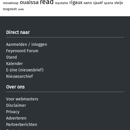
read
ouaissa
rigaux
sano
sjaakf
steijn
nieuwkoop
reputatie
sparta
tengstedt
ueda
Direct naar
Aanmelden
/
inloggen
Feyenoord Forum
Stand
Kalender
E-zine (nieuwsbrief)
Nieuwsarchief
Over ons
Voor webmasters
Disclaimer
Privacy
Adverteren
Partnerberichten