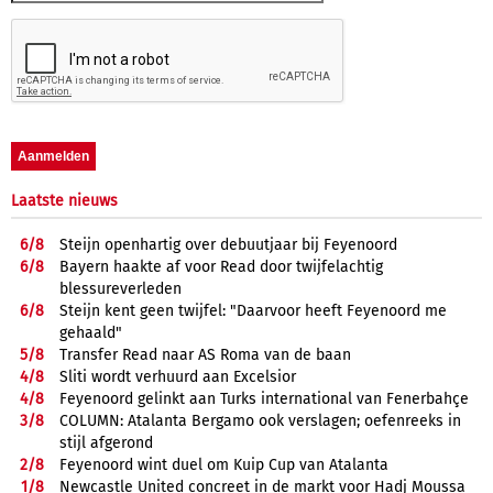
Laatste nieuws
6/
8
Steijn openhartig over debuutjaar bij Feyenoord
6/
8
Bayern haakte af voor Read door twijfelachtig
blessureverleden
6/
8
Steijn kent geen twijfel: "Daarvoor heeft Feyenoord me
gehaald"
5/
8
Transfer Read naar AS Roma van de baan
4/
8
Sliti wordt verhuurd aan Excelsior
4/
8
Feyenoord gelinkt aan Turks international van Fenerbahçe
3/
8
COLUMN: Atalanta Bergamo ook verslagen; oefenreeks in
stijl afgerond
2/
8
Feyenoord wint duel om Kuip Cup van Atalanta
1/
8
Newcastle United concreet in de markt voor Hadj Moussa