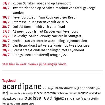
31/
7
Ruben Schaken woedend op Feyenoord
30/
7
Twente ziet bod op Schaken resoluut van tafel geveegd
worden
30/
7
Feyenoord ziet in Van Rooij opvolger Read
30/
7
Interesse in Tengstedt vanuit de MLS
30/
7
Ook AS Roma meldt zich voor Read
29/
7
AZ neemt ook Ismail Ka over van Feyenoord
29/
7
Bevestigd: Sauer vervolgt carrière in Stuttgart
28/
7
Zechiël kan verbeterde aanbieding tegemoet zien
28/
7
Van Bronckhorst wil versterkingen op twee posities
28/
7
Forest staakt onderhandelingen met Feyenoord
28/
7
Stengs keert transfervrij terug bij AZ
Stel hier in welk nieuws jij belangrijk vindt.
Tagcloud
acardipane
eenhoorn
bronckhorst
deijl
aivd
gaal
borges
lotomba
hadj
kloese
moussa
matchday
nederland
mossad
ivanusec
jans
kasanwirjo
read
ouaissa
rigaux
sano
sjaakf
steijn
nieuwkoop
sparta
oranje
tengstedt
ueda
valente
youtu