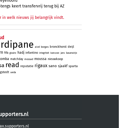
Feyenoord
Stengs keert transfervrij terug bij AZ
r in welk nieuws jij belangrijk vindt.
ud
ardipane
bronckhorst
deijl
aivd
borges
rn
hadj
infantino
fifa
givairo
integriteit
ivanusec
jans
kasanwirjo
tomba
moussa
nieuwkoop
matchday
mossad
read
sa
rigaux
sano
sjaakf
reputatie
sparta
gstedt
ueda
upporters.nl
ax.supporters.nl