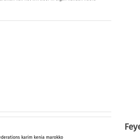
Fey
ederations
karim
kenia
marokko