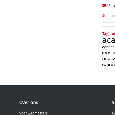
28/
7
Stel hie
Tagclo
ac
eenhoo
lo
kloese
ouais
steijn
ten
Over ons
S
Voor webmasters
Aj