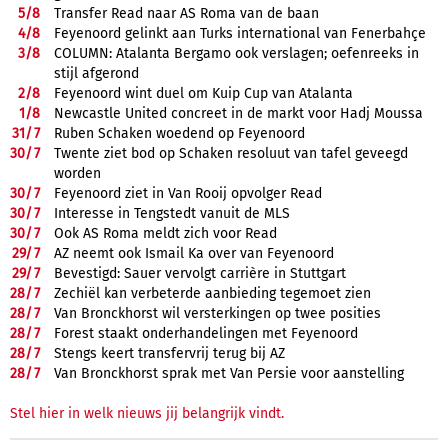
5/
8
Transfer Read naar AS Roma van de baan
4/
8
Feyenoord gelinkt aan Turks international van Fenerbahçe
3/
8
COLUMN: Atalanta Bergamo ook verslagen; oefenreeks in
stijl afgerond
2/
8
Feyenoord wint duel om Kuip Cup van Atalanta
1/
8
Newcastle United concreet in de markt voor Hadj Moussa
31/
7
Ruben Schaken woedend op Feyenoord
30/
7
Twente ziet bod op Schaken resoluut van tafel geveegd
worden
30/
7
Feyenoord ziet in Van Rooij opvolger Read
30/
7
Interesse in Tengstedt vanuit de MLS
30/
7
Ook AS Roma meldt zich voor Read
29/
7
AZ neemt ook Ismail Ka over van Feyenoord
29/
7
Bevestigd: Sauer vervolgt carrière in Stuttgart
28/
7
Zechiël kan verbeterde aanbieding tegemoet zien
28/
7
Van Bronckhorst wil versterkingen op twee posities
28/
7
Forest staakt onderhandelingen met Feyenoord
28/
7
Stengs keert transfervrij terug bij AZ
28/
7
Van Bronckhorst sprak met Van Persie voor aanstelling
Stel hier in welk nieuws jij belangrijk vindt.