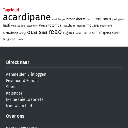
Tagcloud
acardipane
eenhoorn
bronckhorst
deijl
aivd
gaal
borges
givairo
hadj
lotomba
moussa
kloese
matchday
mossad
nederland
ivanusec
jans
kasanwirjo
read
ouaissa
rigaux
sano
sjaakf
steijn
nieuwkoop
sparta
roma
oranje
tengstedt
ueda
Direct naar
Aanmelden
/
inloggen
Feyenoord Forum
Stand
Kalender
E-zine (nieuwsbrief)
Nieuwsarchief
Over ons