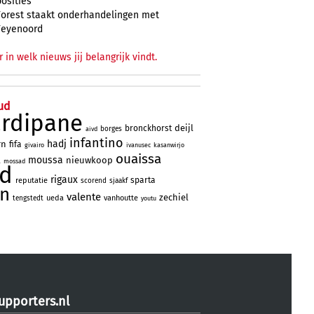
posities
Forest staakt onderhandelingen met
Feyenoord
r in welk nieuws jij belangrijk vindt.
ud
ardipane
deijl
bronckhorst
borges
aivd
infantino
hadj
rn
fifa
givairo
ivanusec
kasanwirjo
ouaissa
moussa
a
nieuwkoop
mossad
ad
rigaux
sparta
reputatie
scorend
sjaakf
jn
valente
zechiel
ueda
vanhoutte
tengstedt
youtu
upporters.nl