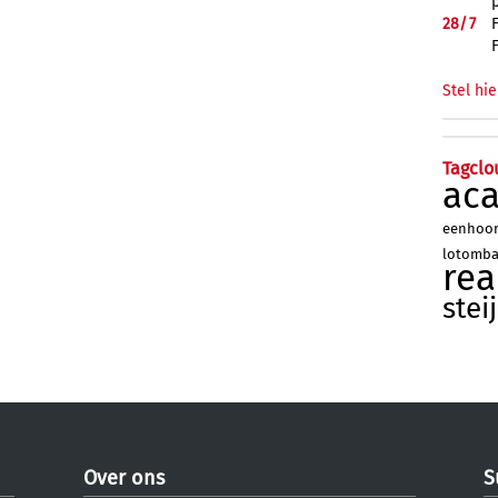
28/
7
Stel hie
Tagclo
ac
eenhoo
lotomb
re
stei
Over ons
S