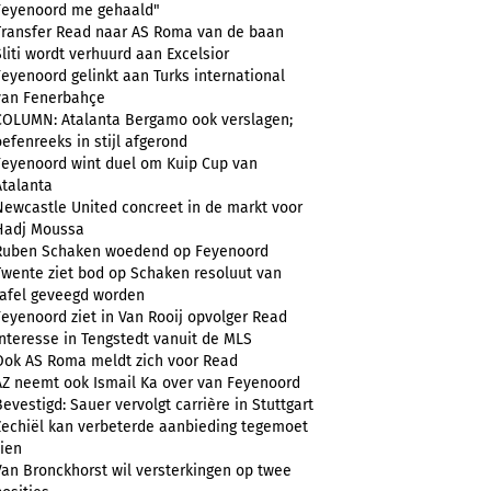
Feyenoord me gehaald"
Transfer Read naar AS Roma van de baan
Sliti wordt verhuurd aan Excelsior
Feyenoord gelinkt aan Turks international
van Fenerbahçe
COLUMN: Atalanta Bergamo ook verslagen;
oefenreeks in stijl afgerond
Feyenoord wint duel om Kuip Cup van
Atalanta
Newcastle United concreet in de markt voor
Hadj Moussa
Ruben Schaken woedend op Feyenoord
Twente ziet bod op Schaken resoluut van
tafel geveegd worden
Feyenoord ziet in Van Rooij opvolger Read
Interesse in Tengstedt vanuit de MLS
Ook AS Roma meldt zich voor Read
AZ neemt ook Ismail Ka over van Feyenoord
Bevestigd: Sauer vervolgt carrière in Stuttgart
Zechiël kan verbeterde aanbieding tegemoet
zien
Van Bronckhorst wil versterkingen op twee