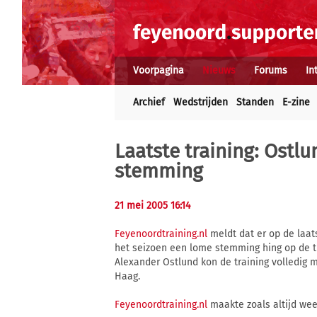
Voorpagina
Nieuws
Forums
In
Archief
Wedstrijden
Standen
E-zine
Laatste training: Ostl
stemming
21 mei 2005 16:14
Feyenoordtraining.nl
meldt dat er op de laat
het seizoen een lome stemming hing op de tra
Alexander Ostlund kon de training volledi
Haag.
Feyenoordtraining.nl
maakte zoals altijd wee