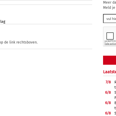
Meer da
Meld je
slag
op de link rechtsboven.
Laatst
7/
8
6/
8
6/
8
6/
8