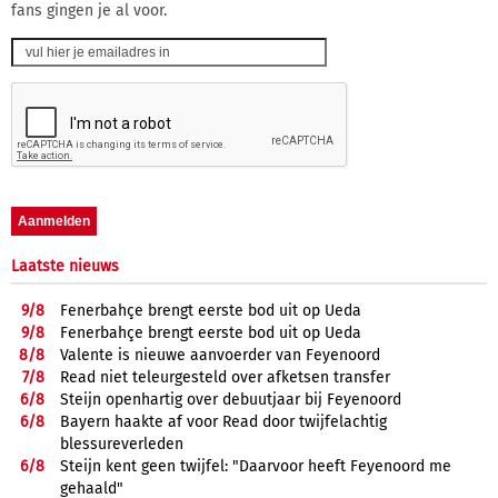
fans gingen je al voor.
Laatste nieuws
9/
8
Fenerbahçe brengt eerste bod uit op Ueda
9/
8
Fenerbahçe brengt eerste bod uit op Ueda
8/
8
Valente is nieuwe aanvoerder van Feyenoord
7/
8
Read niet teleurgesteld over afketsen transfer
6/
8
Steijn openhartig over debuutjaar bij Feyenoord
6/
8
Bayern haakte af voor Read door twijfelachtig
blessureverleden
6/
8
Steijn kent geen twijfel: "Daarvoor heeft Feyenoord me
gehaald"