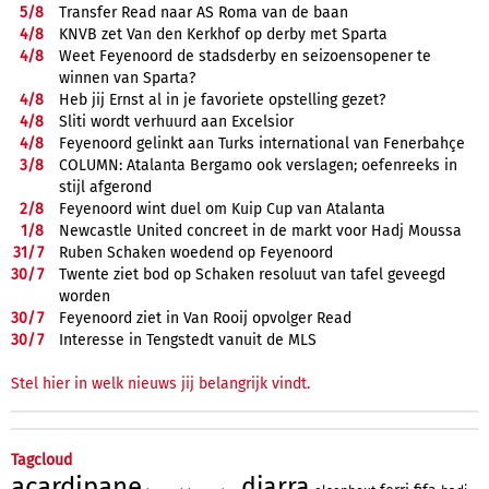
5/
8
Transfer Read naar AS Roma van de baan
4/
8
KNVB zet Van den Kerkhof op derby met Sparta
4/
8
Weet Feyenoord de stadsderby en seizoensopener te
winnen van Sparta?
4/
8
Heb jij Ernst al in je favoriete opstelling gezet?
4/
8
Sliti wordt verhuurd aan Excelsior
4/
8
Feyenoord gelinkt aan Turks international van Fenerbahçe
3/
8
COLUMN: Atalanta Bergamo ook verslagen; oefenreeks in
stijl afgerond
2/
8
Feyenoord wint duel om Kuip Cup van Atalanta
1/
8
Newcastle United concreet in de markt voor Hadj Moussa
31/
7
Ruben Schaken woedend op Feyenoord
30/
7
Twente ziet bod op Schaken resoluut van tafel geveegd
worden
30/
7
Feyenoord ziet in Van Rooij opvolger Read
30/
7
Interesse in Tengstedt vanuit de MLS
Stel hier in welk nieuws jij belangrijk vindt.
Tagcloud
acardipane
diarra