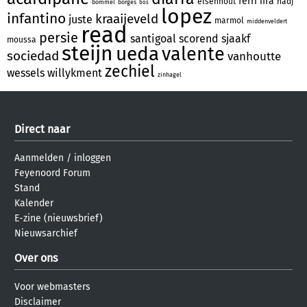
ferri
fifa
elsenhout
hadj
bommel
borges
bos
lopez
infantino
kraaijeveld
juste
marmol
middenveldert
read
persie
santigoal
scorend
sjaakf
moussa
steijn
ueda
valente
sociedad
vanhoutte
zechiel
wessels
willykment
zinhagel
Direct naar
Aanmelden
/
inloggen
Feyenoord Forum
Stand
Kalender
E-zine (nieuwsbrief)
Nieuwsarchief
Over ons
Voor webmasters
Disclaimer