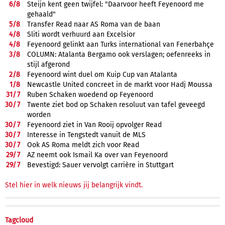
6/
8
Steijn kent geen twijfel: "Daarvoor heeft Feyenoord me
gehaald"
5/
8
Transfer Read naar AS Roma van de baan
4/
8
Sliti wordt verhuurd aan Excelsior
4/
8
Feyenoord gelinkt aan Turks international van Fenerbahçe
3/
8
COLUMN: Atalanta Bergamo ook verslagen; oefenreeks in
stijl afgerond
2/
8
Feyenoord wint duel om Kuip Cup van Atalanta
1/
8
Newcastle United concreet in de markt voor Hadj Moussa
31/
7
Ruben Schaken woedend op Feyenoord
30/
7
Twente ziet bod op Schaken resoluut van tafel geveegd
worden
30/
7
Feyenoord ziet in Van Rooij opvolger Read
30/
7
Interesse in Tengstedt vanuit de MLS
30/
7
Ook AS Roma meldt zich voor Read
29/
7
AZ neemt ook Ismail Ka over van Feyenoord
29/
7
Bevestigd: Sauer vervolgt carrière in Stuttgart
Stel hier in welk nieuws jij belangrijk vindt.
Tagcloud