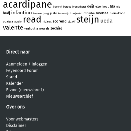
acardipane
deijl
fifa
elsenhout
borges
bronckhorst
gio
bommel
infantino
hadj
moussa
lotomba
nieuwkoop
juste
jong
ivanusec
kasanwirjo
kraaijeveld
read
steijn
ueda
scorend
rigaux
ouaissa
persie
sjaakf
valente
zechiel
vanhoutte
wessels
Direct naar
Aanmelden
/
inloggen
Feyenoord Forum
Stand
Kalender
E-zine (nieuwsbrief)
Nieuwsarchief
Over ons
Voor webmasters
Disclaimer