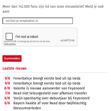
Meer dan 142.500 fans zijn lid van onze nieuwsbrief. Meld je ook
aan!
Laatste nieuws
9/
8
Fenerbahçe brengt eerste bod uit op Ueda
9/
8
Fenerbahçe brengt eerste bod uit op Ueda
8/
8
Valente is nieuwe aanvoerder van Feyenoord
7/
8
Read niet teleurgesteld over afketsen transfer
6/
8
Steijn openhartig over debuutjaar bij Feyenoord
6/
8
Bayern haakte af voor Read door twijfelachtig
blessureverleden