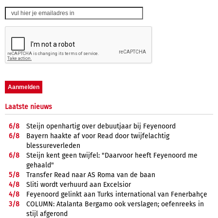
Laatste nieuws
6/
8
Steijn openhartig over debuutjaar bij Feyenoord
6/
8
Bayern haakte af voor Read door twijfelachtig
blessureverleden
6/
8
Steijn kent geen twijfel: "Daarvoor heeft Feyenoord me
gehaald"
5/
8
Transfer Read naar AS Roma van de baan
4/
8
Sliti wordt verhuurd aan Excelsior
4/
8
Feyenoord gelinkt aan Turks international van Fenerbahçe
3/
8
COLUMN: Atalanta Bergamo ook verslagen; oefenreeks in
stijl afgerond