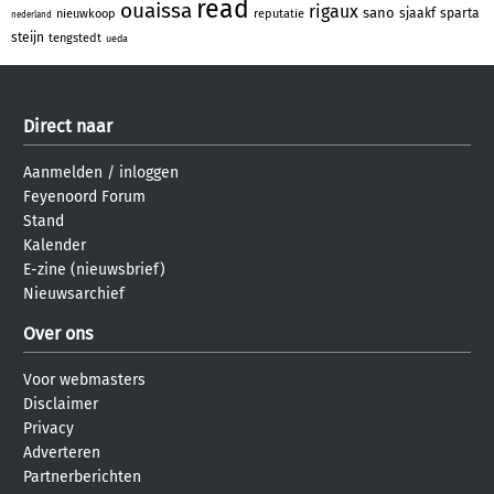
read
ouaissa
rigaux
sano
sjaakf
sparta
nieuwkoop
reputatie
nederland
steijn
tengstedt
ueda
Direct naar
Aanmelden
/
inloggen
Feyenoord Forum
Stand
Kalender
E-zine (nieuwsbrief)
Nieuwsarchief
Over ons
Voor webmasters
Disclaimer
Privacy
Adverteren
Partnerberichten