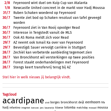
2/
8
Feyenoord wint duel om Kuip Cup van Atalanta
1/
8
Newcastle United concreet in de markt voor Hadj Moussa
31/
7
Ruben Schaken woedend op Feyenoord
30/
7
Twente ziet bod op Schaken resoluut van tafel geveegd
worden
30/
7
Feyenoord ziet in Van Rooij opvolger Read
30/
7
Interesse in Tengstedt vanuit de MLS
30/
7
Ook AS Roma meldt zich voor Read
29/
7
AZ neemt ook Ismail Ka over van Feyenoord
29/
7
Bevestigd: Sauer vervolgt carrière in Stuttgart
28/
7
Zechiël kan verbeterde aanbieding tegemoet zien
28/
7
Van Bronckhorst wil versterkingen op twee posities
28/
7
Forest staakt onderhandelingen met Feyenoord
28/
7
Stengs keert transfervrij terug bij AZ
Stel hier in welk nieuws jij belangrijk vindt.
Tagcloud
acardipane
eenhoorn
borges
bronckhorst
deijl
fifa
aivd
hadj
lotomba
moussa
infantino
kloese
matchday
mossad
integriteit
ivanusec
jans
kasanwirjo