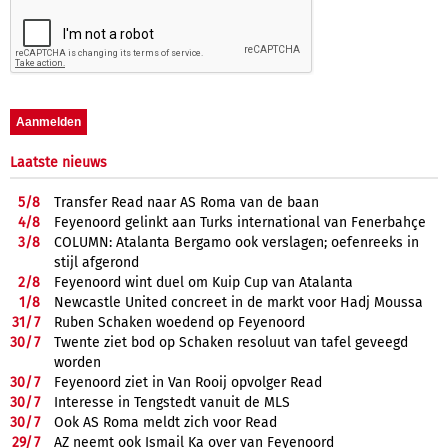
Laatste nieuws
5/
8
Transfer Read naar AS Roma van de baan
4/
8
Feyenoord gelinkt aan Turks international van Fenerbahçe
3/
8
COLUMN: Atalanta Bergamo ook verslagen; oefenreeks in
stijl afgerond
2/
8
Feyenoord wint duel om Kuip Cup van Atalanta
1/
8
Newcastle United concreet in de markt voor Hadj Moussa
31/
7
Ruben Schaken woedend op Feyenoord
30/
7
Twente ziet bod op Schaken resoluut van tafel geveegd
worden
30/
7
Feyenoord ziet in Van Rooij opvolger Read
30/
7
Interesse in Tengstedt vanuit de MLS
30/
7
Ook AS Roma meldt zich voor Read
29/
7
AZ neemt ook Ismail Ka over van Feyenoord