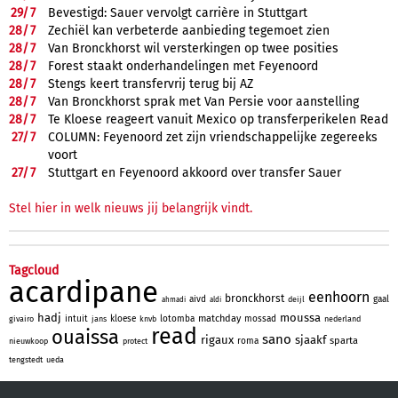
29/
7
Bevestigd: Sauer vervolgt carrière in Stuttgart
28/
7
Zechiël kan verbeterde aanbieding tegemoet zien
28/
7
Van Bronckhorst wil versterkingen op twee posities
28/
7
Forest staakt onderhandelingen met Feyenoord
28/
7
Stengs keert transfervrij terug bij AZ
28/
7
Van Bronckhorst sprak met Van Persie voor aanstelling
28/
7
Te Kloese reageert vanuit Mexico op transferperikelen Read
27/
7
COLUMN: Feyenoord zet zijn vriendschappelijke zegereeks
voort
27/
7
Stuttgart en Feyenoord akkoord over transfer Sauer
Stel hier in welk nieuws jij belangrijk vindt.
Tagcloud
acardipane
eenhoorn
bronckhorst
aivd
gaal
deijl
ahmadi
aldi
hadj
moussa
matchday
intuit
kloese
lotomba
mossad
givairo
jans
knvb
nederland
read
ouaissa
sano
rigaux
sjaakf
sparta
roma
nieuwkoop
protect
tengstedt
ueda