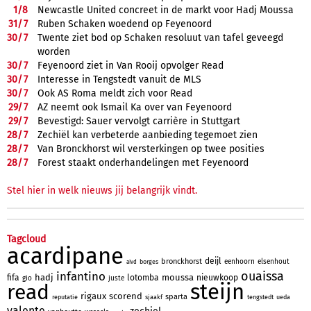
1/
8
Newcastle United concreet in de markt voor Hadj Moussa
31/
7
Ruben Schaken woedend op Feyenoord
30/
7
Twente ziet bod op Schaken resoluut van tafel geveegd
worden
30/
7
Feyenoord ziet in Van Rooij opvolger Read
30/
7
Interesse in Tengstedt vanuit de MLS
30/
7
Ook AS Roma meldt zich voor Read
29/
7
AZ neemt ook Ismail Ka over van Feyenoord
29/
7
Bevestigd: Sauer vervolgt carrière in Stuttgart
28/
7
Zechiël kan verbeterde aanbieding tegemoet zien
28/
7
Van Bronckhorst wil versterkingen op twee posities
28/
7
Forest staakt onderhandelingen met Feyenoord
Stel hier in welk nieuws jij belangrijk vindt.
Tagcloud
acardipane
deijl
bronckhorst
eenhoorn
elsenhout
borges
aivd
ouaissa
infantino
hadj
moussa
fifa
lotomba
nieuwkoop
gio
juste
steijn
read
rigaux
scorend
sparta
reputatie
sjaakf
tengstedt
ueda
valente