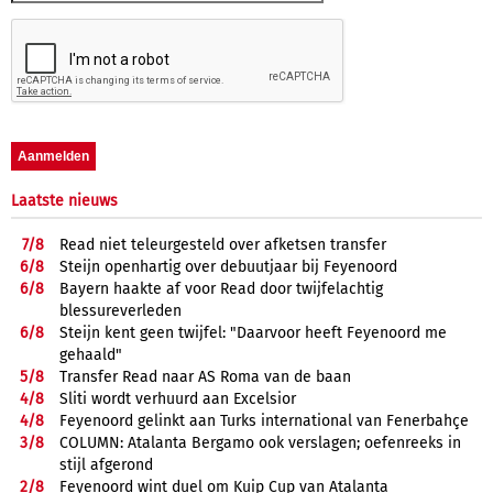
Laatste nieuws
7/
8
Read niet teleurgesteld over afketsen transfer
6/
8
Steijn openhartig over debuutjaar bij Feyenoord
6/
8
Bayern haakte af voor Read door twijfelachtig
blessureverleden
6/
8
Steijn kent geen twijfel: "Daarvoor heeft Feyenoord me
gehaald"
5/
8
Transfer Read naar AS Roma van de baan
4/
8
Sliti wordt verhuurd aan Excelsior
4/
8
Feyenoord gelinkt aan Turks international van Fenerbahçe
3/
8
COLUMN: Atalanta Bergamo ook verslagen; oefenreeks in
stijl afgerond
2/
8
Feyenoord wint duel om Kuip Cup van Atalanta