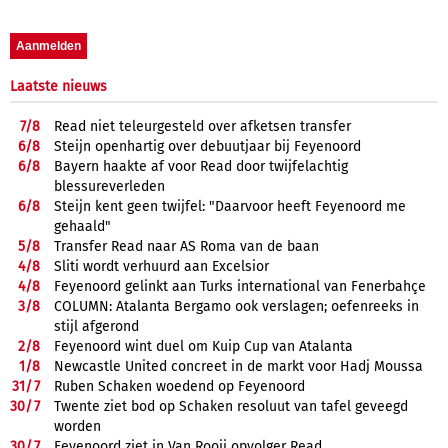
Laatste nieuws
7/
8
Read niet teleurgesteld over afketsen transfer
6/
8
Steijn openhartig over debuutjaar bij Feyenoord
6/
8
Bayern haakte af voor Read door twijfelachtig
blessureverleden
6/
8
Steijn kent geen twijfel: "Daarvoor heeft Feyenoord me
gehaald"
5/
8
Transfer Read naar AS Roma van de baan
4/
8
Sliti wordt verhuurd aan Excelsior
4/
8
Feyenoord gelinkt aan Turks international van Fenerbahçe
3/
8
COLUMN: Atalanta Bergamo ook verslagen; oefenreeks in
stijl afgerond
2/
8
Feyenoord wint duel om Kuip Cup van Atalanta
1/
8
Newcastle United concreet in de markt voor Hadj Moussa
31/
7
Ruben Schaken woedend op Feyenoord
30/
7
Twente ziet bod op Schaken resoluut van tafel geveegd
worden
30/
7
Feyenoord ziet in Van Rooij opvolger Read