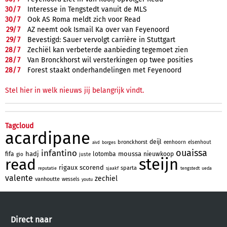
30/
7
Interesse in Tengstedt vanuit de MLS
30/
7
Ook AS Roma meldt zich voor Read
29/
7
AZ neemt ook Ismail Ka over van Feyenoord
29/
7
Bevestigd: Sauer vervolgt carrière in Stuttgart
28/
7
Zechiël kan verbeterde aanbieding tegemoet zien
28/
7
Van Bronckhorst wil versterkingen op twee posities
28/
7
Forest staakt onderhandelingen met Feyenoord
Stel hier in welk nieuws jij belangrijk vindt.
Tagcloud
acardipane
deijl
bronckhorst
eenhoorn
elsenhout
borges
aivd
ouaissa
infantino
hadj
moussa
fifa
lotomba
nieuwkoop
gio
juste
steijn
read
rigaux
scorend
sparta
reputatie
sjaakf
tengstedt
ueda
valente
zechiel
vanhoutte
wessels
youtu
Direct naar