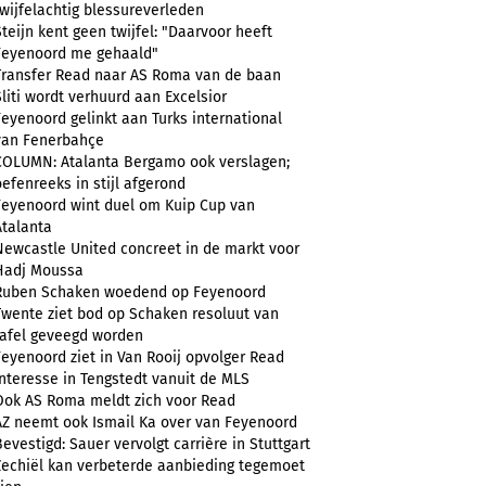
twijfelachtig blessureverleden
Steijn kent geen twijfel: "Daarvoor heeft
Feyenoord me gehaald"
Transfer Read naar AS Roma van de baan
Sliti wordt verhuurd aan Excelsior
Feyenoord gelinkt aan Turks international
van Fenerbahçe
COLUMN: Atalanta Bergamo ook verslagen;
oefenreeks in stijl afgerond
Feyenoord wint duel om Kuip Cup van
Atalanta
Newcastle United concreet in de markt voor
Hadj Moussa
Ruben Schaken woedend op Feyenoord
Twente ziet bod op Schaken resoluut van
tafel geveegd worden
Feyenoord ziet in Van Rooij opvolger Read
Interesse in Tengstedt vanuit de MLS
Ook AS Roma meldt zich voor Read
AZ neemt ook Ismail Ka over van Feyenoord
Bevestigd: Sauer vervolgt carrière in Stuttgart
Zechiël kan verbeterde aanbieding tegemoet