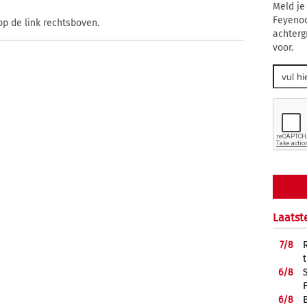
Meld je
Feyenoo
op de link rechtsboven.
achterg
voor.
Laatst
7/
8
6/
8
6/
8