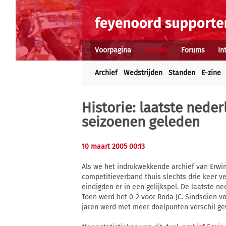
Voorpagina
Nieuws
Forums
In
Archief
Wedstrijden
Standen
E-zine
Historie: laatste neder
seizoenen geleden
10 maart 2005 00:13
Als we het indrukwekkende archief van Erwi
competitieverband thuis slechts drie keer v
eindigden er in een gelijkspel. De laatste n
Toen werd het 0-2 voor Roda JC. Sindsdien vo
jaren werd met meer doelpunten verschil g