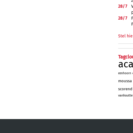
28/
7
28/
7
Stel hie
Tagclo
ac
eenhoorn
moussa
scorend
vanhoutte