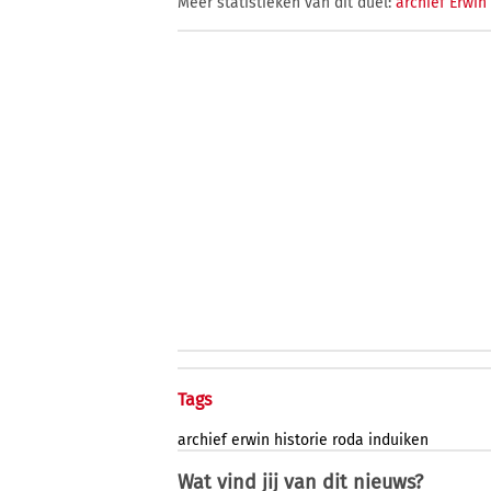
Meer statistieken van dit duel:
archief Erwi
Tags
archief
erwin
historie
roda
induiken
Wat vind jij van dit nieuws?