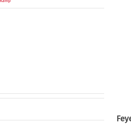
n Kamp
Fey