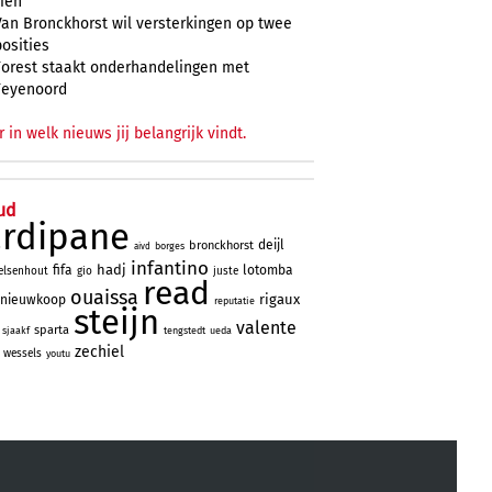
zien
Van Bronckhorst wil versterkingen op twee
posities
Forest staakt onderhandelingen met
Feyenoord
r in welk nieuws jij belangrijk vindt.
ud
ardipane
deijl
bronckhorst
borges
aivd
infantino
hadj
fifa
lotomba
elsenhout
gio
juste
read
ouaissa
rigaux
nieuwkoop
reputatie
steijn
valente
sparta
sjaakf
tengstedt
ueda
zechiel
wessels
youtu