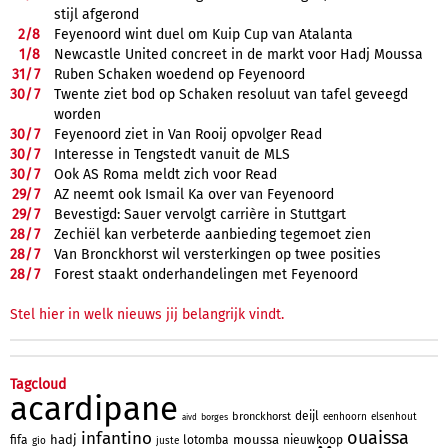
stijl afgerond
2/
8
Feyenoord wint duel om Kuip Cup van Atalanta
1/
8
Newcastle United concreet in de markt voor Hadj Moussa
31/
7
Ruben Schaken woedend op Feyenoord
30/
7
Twente ziet bod op Schaken resoluut van tafel geveegd
worden
30/
7
Feyenoord ziet in Van Rooij opvolger Read
30/
7
Interesse in Tengstedt vanuit de MLS
30/
7
Ook AS Roma meldt zich voor Read
29/
7
AZ neemt ook Ismail Ka over van Feyenoord
29/
7
Bevestigd: Sauer vervolgt carrière in Stuttgart
28/
7
Zechiël kan verbeterde aanbieding tegemoet zien
28/
7
Van Bronckhorst wil versterkingen op twee posities
28/
7
Forest staakt onderhandelingen met Feyenoord
Stel hier in welk nieuws jij belangrijk vindt.
Tagcloud
acardipane
deijl
bronckhorst
eenhoorn
elsenhout
borges
aivd
ouaissa
infantino
hadj
moussa
fifa
lotomba
nieuwkoop
gio
juste