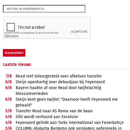
Laatste nieuws
7/
8
Read niet teleurgesteld over afketsen transfer
6/
8
Steijn openhartig over debuutjaar bij Feyenoord
6/
8
Bayern haakte af voor Read door twijfelachtig
blessureverleden
6/
8
Steijn kent geen twijfel: "Daarvoor heeft Feyenoord me
gehaald"
5/
8
Transfer Read naar AS Roma van de baan
4/
8
Sliti wordt verhuurd aan Excelsior
4/
8
Feyenoord gelinkt aan Turks international van Fenerbahçe
3/
8
COLUMN: Atalanta Bergamo ook verslagen; oefenreeks in