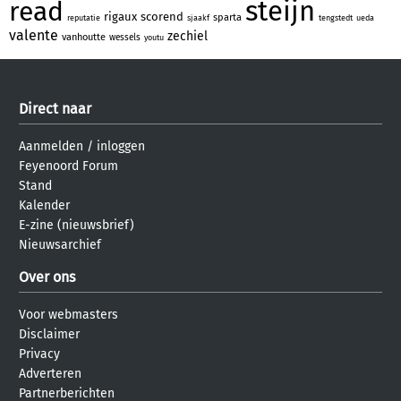
steijn
read
rigaux
scorend
sparta
reputatie
sjaakf
tengstedt
ueda
valente
zechiel
vanhoutte
wessels
youtu
Direct naar
Aanmelden
/
inloggen
Feyenoord Forum
Stand
Kalender
E-zine (nieuwsbrief)
Nieuwsarchief
Over ons
Voor webmasters
Disclaimer
Privacy
Adverteren
Partnerberichten