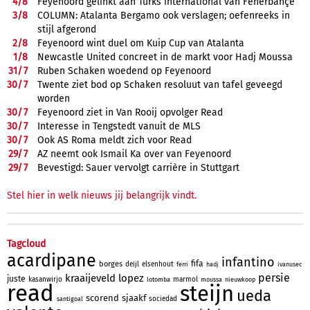
4/
8
Feyenoord gelinkt aan Turks international van Fenerbahçe
3/
8
COLUMN: Atalanta Bergamo ook verslagen; oefenreeks in
stijl afgerond
2/
8
Feyenoord wint duel om Kuip Cup van Atalanta
1/
8
Newcastle United concreet in de markt voor Hadj Moussa
31/
7
Ruben Schaken woedend op Feyenoord
30/
7
Twente ziet bod op Schaken resoluut van tafel geveegd
worden
30/
7
Feyenoord ziet in Van Rooij opvolger Read
30/
7
Interesse in Tengstedt vanuit de MLS
30/
7
Ook AS Roma meldt zich voor Read
29/
7
AZ neemt ook Ismail Ka over van Feyenoord
29/
7
Bevestigd: Sauer vervolgt carrière in Stuttgart
Stel hier in welk nieuws jij belangrijk vindt.
Tagcloud
acardipane
infantino
fifa
borges
deijl
elsenhout
ferri
hadj
ivanusec
persie
kraaijeveld
lopez
juste
kasanwirjo
marmol
lotomba
moussa
nieuwkoop
read
steijn
ueda
scorend
sjaakf
sociedad
santigoal