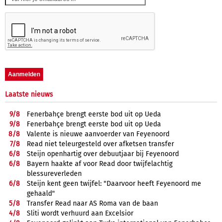
Laatste nieuws
9/
8
Fenerbahçe brengt eerste bod uit op Ueda
9/
8
Fenerbahçe brengt eerste bod uit op Ueda
8/
8
Valente is nieuwe aanvoerder van Feyenoord
7/
8
Read niet teleurgesteld over afketsen transfer
6/
8
Steijn openhartig over debuutjaar bij Feyenoord
6/
8
Bayern haakte af voor Read door twijfelachtig
blessureverleden
6/
8
Steijn kent geen twijfel: "Daarvoor heeft Feyenoord me
gehaald"
5/
8
Transfer Read naar AS Roma van de baan
4/
8
Sliti wordt verhuurd aan Excelsior