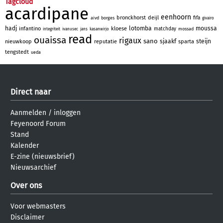
Tagcloud
acardipane
eenhoorn
bronckhorst
deijl
fifa
aivd
borges
givairo
hadj
lotomba
moussa
infantino
kloese
matchday
mossad
integriteit
ivanusec
jans
kasanwirjo
read
ouaissa
rigaux
sano
sjaakf
steijn
nieuwkoop
reputatie
sparta
tengstedt
ueda
Direct naar
Aanmelden
/
inloggen
Feyenoord Forum
Stand
Kalender
E-zine (nieuwsbrief)
Nieuwsarchief
Over ons
Voor webmasters
Disclaimer