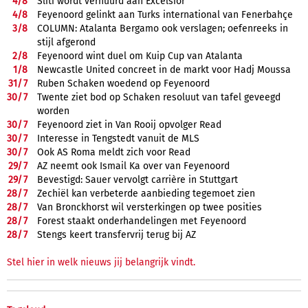
4/
8
Sliti wordt verhuurd aan Excelsior
4/
8
Feyenoord gelinkt aan Turks international van Fenerbahçe
3/
8
COLUMN: Atalanta Bergamo ook verslagen; oefenreeks in
stijl afgerond
2/
8
Feyenoord wint duel om Kuip Cup van Atalanta
1/
8
Newcastle United concreet in de markt voor Hadj Moussa
31/
7
Ruben Schaken woedend op Feyenoord
30/
7
Twente ziet bod op Schaken resoluut van tafel geveegd
worden
30/
7
Feyenoord ziet in Van Rooij opvolger Read
30/
7
Interesse in Tengstedt vanuit de MLS
30/
7
Ook AS Roma meldt zich voor Read
29/
7
AZ neemt ook Ismail Ka over van Feyenoord
29/
7
Bevestigd: Sauer vervolgt carrière in Stuttgart
28/
7
Zechiël kan verbeterde aanbieding tegemoet zien
28/
7
Van Bronckhorst wil versterkingen op twee posities
28/
7
Forest staakt onderhandelingen met Feyenoord
28/
7
Stengs keert transfervrij terug bij AZ
Stel hier in welk nieuws jij belangrijk vindt.