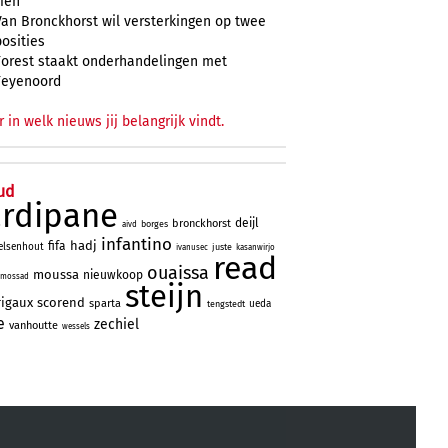
zien
Van Bronckhorst wil versterkingen op twee
posities
Forest staakt onderhandelingen met
Feyenoord
r in welk nieuws jij belangrijk vindt.
ud
ardipane
deijl
bronckhorst
borges
aivd
infantino
hadj
fifa
elsenhout
juste
ivanusec
kasanwirjo
read
ouaissa
moussa
nieuwkoop
mossad
steijn
rigaux
scorend
sparta
ueda
tengstedt
e
zechiel
vanhoutte
wessels