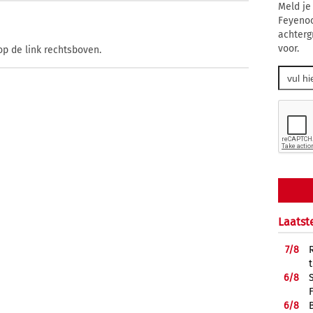
Meld je
Feyenoo
achterg
voor.
op de link rechtsboven.
Laatst
7/
8
6/
8
6/
8