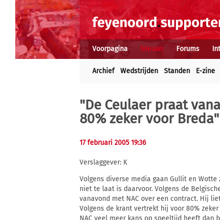
Voorpagina
Nieuws
Forums
In
Archief
Wedstrijden
Standen
E-zine
"De Ceulaer praat van
80% zeker voor Breda"
17 februari 2005 19:36
Verslaggever: K
Volgens diverse media gaan Gullit en Wotte z
niet te laat is daarvoor. Volgens de Belgisch
vanavond met NAC over een contract. Hij lie
Volgens de krant vertrekt hij voor 80% zeker
NAC veel meer kans op speeltijd heeft dan b