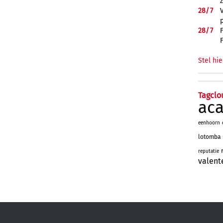
28/
7
28/
7
Stel hie
Tagclo
ac
eenhoorn
lotomba
reputatie
valent