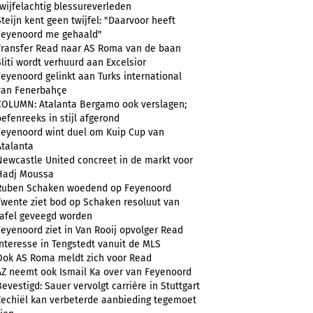
twijfelachtig blessureverleden
Steijn kent geen twijfel: "Daarvoor heeft
Feyenoord me gehaald"
Transfer Read naar AS Roma van de baan
Sliti wordt verhuurd aan Excelsior
Feyenoord gelinkt aan Turks international
van Fenerbahçe
COLUMN: Atalanta Bergamo ook verslagen;
oefenreeks in stijl afgerond
Feyenoord wint duel om Kuip Cup van
Atalanta
Newcastle United concreet in de markt voor
Hadj Moussa
Ruben Schaken woedend op Feyenoord
Twente ziet bod op Schaken resoluut van
tafel geveegd worden
Feyenoord ziet in Van Rooij opvolger Read
Interesse in Tengstedt vanuit de MLS
Ook AS Roma meldt zich voor Read
AZ neemt ook Ismail Ka over van Feyenoord
Bevestigd: Sauer vervolgt carrière in Stuttgart
Zechiël kan verbeterde aanbieding tegemoet