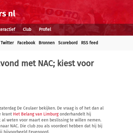
teractief
Club
Profiel
Twitter
Facebook
Bronnen
Scorebord
RSS feed
avond met NAC; kiest voor
aterdag De Ceulaer bekijken. De vraag is of het dan al
e krant
Het Belang van Limburg
onderhandelt hij
t al weten voor maart een beslissing te willen nemen.
 naar NAC. Die club zou als voordeel hebben dat hij bij
ij bijvoorbeeld Feyenoord.