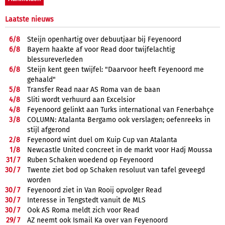
Laatste nieuws
6/
8
Steijn openhartig over debuutjaar bij Feyenoord
6/
8
Bayern haakte af voor Read door twijfelachtig
blessureverleden
6/
8
Steijn kent geen twijfel: "Daarvoor heeft Feyenoord me
gehaald"
5/
8
Transfer Read naar AS Roma van de baan
4/
8
Sliti wordt verhuurd aan Excelsior
4/
8
Feyenoord gelinkt aan Turks international van Fenerbahçe
3/
8
COLUMN: Atalanta Bergamo ook verslagen; oefenreeks in
stijl afgerond
2/
8
Feyenoord wint duel om Kuip Cup van Atalanta
1/
8
Newcastle United concreet in de markt voor Hadj Moussa
31/
7
Ruben Schaken woedend op Feyenoord
30/
7
Twente ziet bod op Schaken resoluut van tafel geveegd
worden
30/
7
Feyenoord ziet in Van Rooij opvolger Read
30/
7
Interesse in Tengstedt vanuit de MLS
30/
7
Ook AS Roma meldt zich voor Read
29/
7
AZ neemt ook Ismail Ka over van Feyenoord