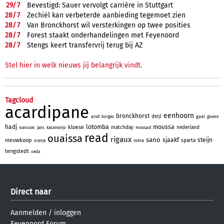
29/
7
Bevestigd: Sauer vervolgt carrière in Stuttgart
28/
7
Zechiël kan verbeterde aanbieding tegemoet zien
28/
7
Van Bronckhorst wil versterkingen op twee posities
28/
7
Forest staakt onderhandelingen met Feyenoord
28/
7
Stengs keert transfervrij terug bij AZ
Stel hier in welk nieuws jij belangrijk vindt.
Tagcloud
acardipane
eenhoorn
bronckhorst
deijl
aivd
gaal
borges
givairo
hadj
lotomba
moussa
kloese
matchday
nederland
mossad
ivanusec
jans
kasanwirjo
read
ouaissa
rigaux
sano
sjaakf
steijn
nieuwkoop
sparta
roma
oranje
tengstedt
ueda
Direct naar
Aanmelden
/
inloggen
Feyenoord Forum