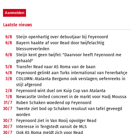
Laatste nieuws
6/
8
Steijn openhartig over debuutjaar bij Feyenoord
6/
8
Bayern haakte af voor Read door twijfelachtig
blessureverleden
6/
8
Steijn kent geen twijfel: "Daarvoor heeft Feyenoord me
gehaald"
5/
8
Transfer Read naar AS Roma van de baan
4/
8
Feyenoord gelinkt aan Turks international van Fenerbahçe
3/
8
COLUMN: Atalanta Bergamo ook verslagen; oefenreeks in
stijl afgerond
2/
8
Feyenoord wint duel om Kuip Cup van Atalanta
1/
8
Newcastle United concreet in de markt voor Hadj Moussa
31/
7
Ruben Schaken woedend op Feyenoord
30/
7
Twente ziet bod op Schaken resoluut van tafel geveegd
worden
30/
7
Feyenoord ziet in Van Rooij opvolger Read
30/
7
Interesse in Tengstedt vanuit de MLS
30/
7
Ook AS Roma meldt zich voor Read