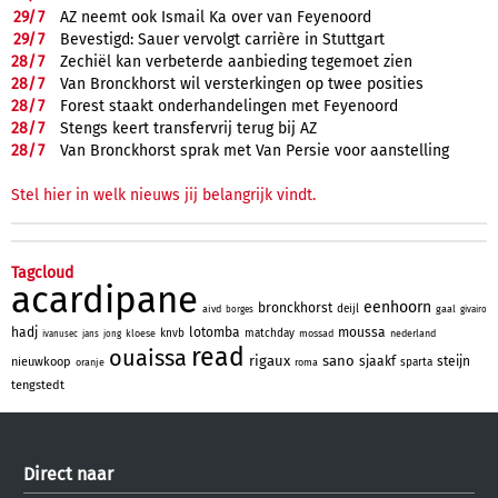
29/
7
AZ neemt ook Ismail Ka over van Feyenoord
29/
7
Bevestigd: Sauer vervolgt carrière in Stuttgart
28/
7
Zechiël kan verbeterde aanbieding tegemoet zien
28/
7
Van Bronckhorst wil versterkingen op twee posities
28/
7
Forest staakt onderhandelingen met Feyenoord
28/
7
Stengs keert transfervrij terug bij AZ
28/
7
Van Bronckhorst sprak met Van Persie voor aanstelling
Stel hier in welk nieuws jij belangrijk vindt.
Tagcloud
acardipane
eenhoorn
bronckhorst
deijl
aivd
gaal
borges
givairo
hadj
lotomba
moussa
knvb
matchday
kloese
mossad
nederland
ivanusec
jans
jong
read
ouaissa
rigaux
sano
sjaakf
steijn
nieuwkoop
sparta
oranje
roma
tengstedt
Direct naar