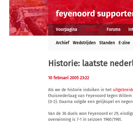
Voorpagina
Nieuws
Forums
In
Archief
Wedstrijden
Standen
E-zine
Historie: laatste nede
10 februari 2005 23:22
Als we de historie induiken in het
uitgebreid
thuisnederlaag van Feyenoord tegen Willem I
(0-2). Daarna volgde een gelijkspel en nege
Van de 36 duels won Feyenoord er 29, eindigd
overwinning is 7-1 in seizoen 1960/1961.