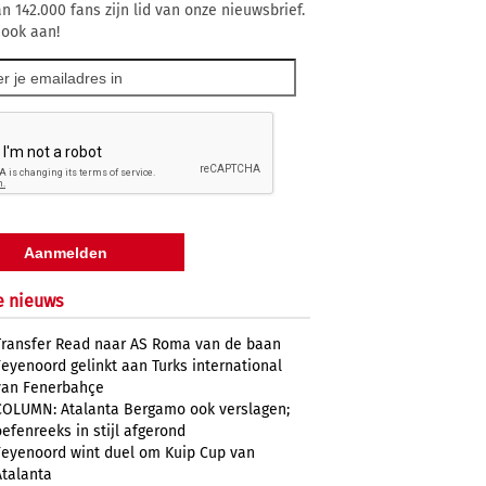
n 142.000 fans zijn lid van onze nieuwsbrief.
 ook aan!
e nieuws
Transfer Read naar AS Roma van de baan
Feyenoord gelinkt aan Turks international
van Fenerbahçe
COLUMN: Atalanta Bergamo ook verslagen;
oefenreeks in stijl afgerond
Feyenoord wint duel om Kuip Cup van
Atalanta