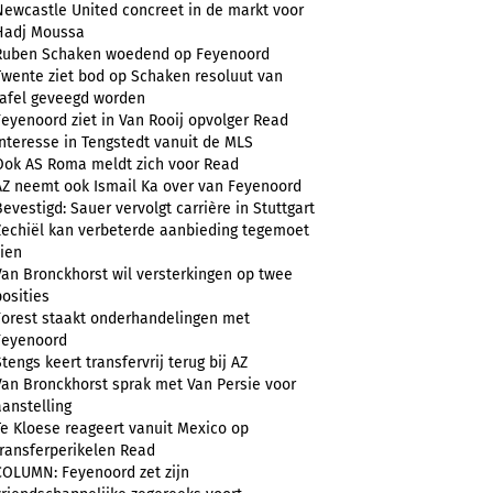
Newcastle United concreet in de markt voor
Hadj Moussa
Ruben Schaken woedend op Feyenoord
Twente ziet bod op Schaken resoluut van
tafel geveegd worden
Feyenoord ziet in Van Rooij opvolger Read
Interesse in Tengstedt vanuit de MLS
Ook AS Roma meldt zich voor Read
AZ neemt ook Ismail Ka over van Feyenoord
Bevestigd: Sauer vervolgt carrière in Stuttgart
Zechiël kan verbeterde aanbieding tegemoet
zien
Van Bronckhorst wil versterkingen op twee
posities
Forest staakt onderhandelingen met
Feyenoord
Stengs keert transfervrij terug bij AZ
Van Bronckhorst sprak met Van Persie voor
aanstelling
Te Kloese reageert vanuit Mexico op
transferperikelen Read
COLUMN: Feyenoord zet zijn