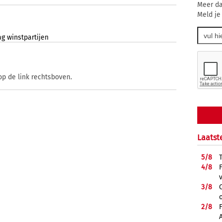
Meer da
Meld je
ag
winstpartijen
op de link rechtsboven.
Laatst
5/
8
4/
8
3/
8
2/
8