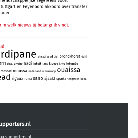
vriendschappelijke zegereeks voort
Stuttgart en Feyenoord akkoord over transfer
Sauer
r in welk nieuws jij belangrijk vindt.
ud
ardipane
bronckhorst
aivd
deijl
ahmadi
aldi
orn
hadj
gaal
intuit
kloese
lotomba
givairo
jans
knvb
ouaissa
moussa
mossad
nederland
nieuwkoop
ead
sano
rigaux
sjaakf
sparta
roma
tengstedt
ueda
upporters.nl
ax.supporters.nl