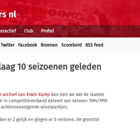
teractief
Club
Profiel
Twitter
Facebook
Bronnen
Scorebord
RSS feed
rlaag 10 seizoenen geleden
e archief van Erwin Kamp
dan zien we dat de laatste
I in competitieverband dateert van seizoen 1994/1995
n achtereenvolgende winstpartijen.
en er 2 gelijk en gingen er 5 verloren. De grootste