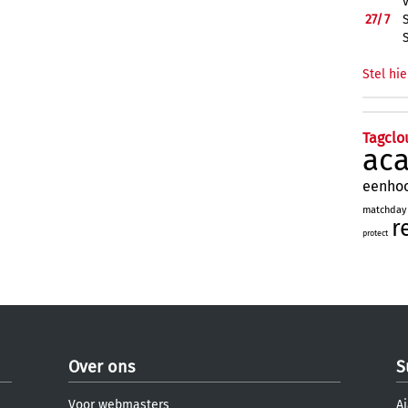
27/
7
Stel hie
Tagclo
ac
eenho
matchday
r
protect
Over ons
S
Voor webmasters
Aj