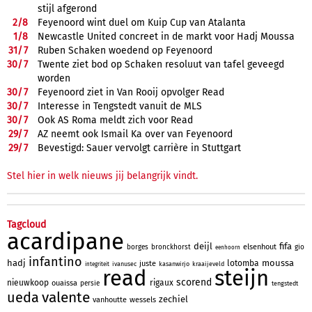
stijl afgerond
2/
8
Feyenoord wint duel om Kuip Cup van Atalanta
1/
8
Newcastle United concreet in de markt voor Hadj Moussa
31/
7
Ruben Schaken woedend op Feyenoord
30/
7
Twente ziet bod op Schaken resoluut van tafel geveegd
worden
30/
7
Feyenoord ziet in Van Rooij opvolger Read
30/
7
Interesse in Tengstedt vanuit de MLS
30/
7
Ook AS Roma meldt zich voor Read
29/
7
AZ neemt ook Ismail Ka over van Feyenoord
29/
7
Bevestigd: Sauer vervolgt carrière in Stuttgart
Stel hier in welk nieuws jij belangrijk vindt.
Tagcloud
acardipane
deijl
fifa
elsenhout
borges
bronckhorst
gio
eenhoorn
infantino
hadj
moussa
lotomba
juste
ivanusec
kasanwirjo
kraaijeveld
integriteit
read
steijn
scorend
nieuwkoop
rigaux
ouaissa
persie
tengstedt
valente
ueda
zechiel
vanhoutte
wessels