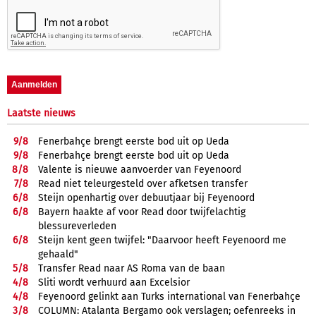
Laatste nieuws
9/
8
Fenerbahçe brengt eerste bod uit op Ueda
9/
8
Fenerbahçe brengt eerste bod uit op Ueda
8/
8
Valente is nieuwe aanvoerder van Feyenoord
7/
8
Read niet teleurgesteld over afketsen transfer
6/
8
Steijn openhartig over debuutjaar bij Feyenoord
6/
8
Bayern haakte af voor Read door twijfelachtig
blessureverleden
6/
8
Steijn kent geen twijfel: "Daarvoor heeft Feyenoord me
gehaald"
5/
8
Transfer Read naar AS Roma van de baan
4/
8
Sliti wordt verhuurd aan Excelsior
4/
8
Feyenoord gelinkt aan Turks international van Fenerbahçe
3/
8
COLUMN: Atalanta Bergamo ook verslagen; oefenreeks in