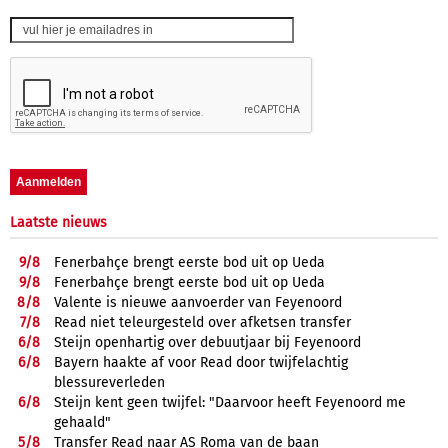
Laatste nieuws
9/
8
Fenerbahçe brengt eerste bod uit op Ueda
9/
8
Fenerbahçe brengt eerste bod uit op Ueda
8/
8
Valente is nieuwe aanvoerder van Feyenoord
7/
8
Read niet teleurgesteld over afketsen transfer
6/
8
Steijn openhartig over debuutjaar bij Feyenoord
6/
8
Bayern haakte af voor Read door twijfelachtig
blessureverleden
6/
8
Steijn kent geen twijfel: "Daarvoor heeft Feyenoord me
gehaald"
5/
8
Transfer Read naar AS Roma van de baan