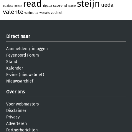
read
steijn
ueda
scorend
rigaux
ouaissa
persie
sjaakf
valente
zechiel
vanhoutte
wessels
Direct naar
Aanmelden
/
inloggen
Feyenoord Forum
Stand
Kalender
E-zine (nieuwsbrief)
Nieuwsarchief
Over ons
Voor webmasters
Disclaimer
Privacy
Adverteren
Partnerberichten