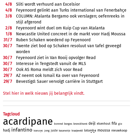
4/
8
Sliti wordt verhuurd aan Excelsior
4/
8
Feyenoord gelinkt aan Turks international van Fenerbahçe
3/
8
COLUMN: Atalanta Bergamo ook verslagen; oefenreeks in
stijl afgerond
2/
8
Feyenoord wint duel om Kuip Cup van Atalanta
1/
8
Newcastle United concreet in de markt voor Hadj Moussa
31/
7
Ruben Schaken woedend op Feyenoord
30/
7
Twente ziet bod op Schaken resoluut van tafel geveegd
worden
30/
7
Feyenoord ziet in Van Rooij opvolger Read
30/
7
Interesse in Tengstedt vanuit de MLS
30/
7
Ook AS Roma meldt zich voor Read
29/
7
AZ neemt ook Ismail Ka over van Feyenoord
29/
7
Bevestigd: Sauer vervolgt carrière in Stuttgart
Stel hier in welk nieuws jij belangrijk vindt.
Tagcloud
acardipane
deijl
fifa
elsenhout
borges
bronckhorst
gio
bommel
infantino
hadj
moussa
lotomba
nieuwkoop
juste
jong
ivanusec
kasanwirjo
kraaijeveld