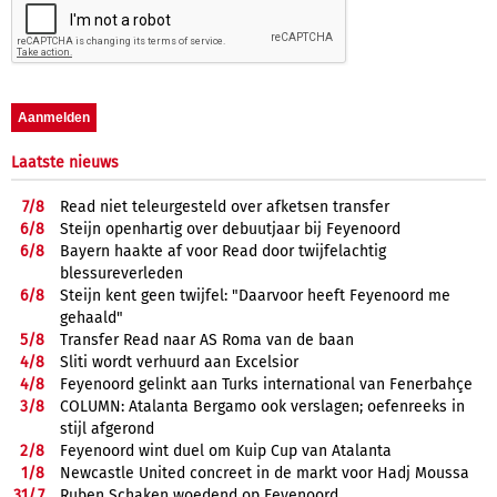
Laatste nieuws
7/
8
Read niet teleurgesteld over afketsen transfer
6/
8
Steijn openhartig over debuutjaar bij Feyenoord
6/
8
Bayern haakte af voor Read door twijfelachtig
blessureverleden
6/
8
Steijn kent geen twijfel: "Daarvoor heeft Feyenoord me
gehaald"
5/
8
Transfer Read naar AS Roma van de baan
4/
8
Sliti wordt verhuurd aan Excelsior
4/
8
Feyenoord gelinkt aan Turks international van Fenerbahçe
3/
8
COLUMN: Atalanta Bergamo ook verslagen; oefenreeks in
stijl afgerond
2/
8
Feyenoord wint duel om Kuip Cup van Atalanta
1/
8
Newcastle United concreet in de markt voor Hadj Moussa
31/
7
Ruben Schaken woedend op Feyenoord