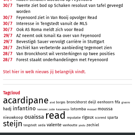
30/
7
Twente ziet bod op Schaken resoluut van tafel geveegd
worden
30/
7
Feyenoord ziet in Van Rooij opvolger Read
30/
7
Interesse in Tengstedt vanuit de MLS
30/
7
Ook AS Roma meldt zich voor Read
29/
7
AZ neemt ook Ismail Ka over van Feyenoord
29/
7
Bevestigd: Sauer vervolgt carrière in Stuttgart
28/
7
Zechiël kan verbeterde aanbieding tegemoet zien
28/
7
Van Bronckhorst wil versterkingen op twee posities
28/
7
Forest staakt onderhandelingen met Feyenoord
Stel hier in welk nieuws jij belangrijk vindt.
Tagcloud
acardipane
deijl
bronckhorst
eenhoorn
fifa
borges
aivd
givairo
infantino
hadj
moussa
lotomba
ivanusec
juste
kasanwirjo
mossad
read
ouaissa
rigaux
nieuwkoop
sparta
reputatie
scorend
steijn
valente
zechiel
ueda
vanhoutte
tengstedt
youtu