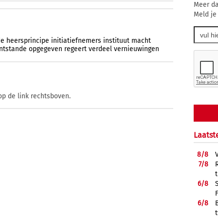
Meer da
Meld je
de
heersprincipe
initiatiefnemers
instituut
macht
ntstande
opgegeven
regeert
verdeel
vernieuwingen
op de link rechtsboven.
Laatst
8/
8
7/
8
6/
8
6/
8