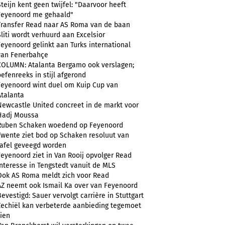
Steijn kent geen twijfel: "Daarvoor heeft
Feyenoord me gehaald"
Transfer Read naar AS Roma van de baan
Sliti wordt verhuurd aan Excelsior
Feyenoord gelinkt aan Turks international
van Fenerbahçe
COLUMN: Atalanta Bergamo ook verslagen;
oefenreeks in stijl afgerond
Feyenoord wint duel om Kuip Cup van
Atalanta
Newcastle United concreet in de markt voor
Hadj Moussa
Ruben Schaken woedend op Feyenoord
Twente ziet bod op Schaken resoluut van
tafel geveegd worden
Feyenoord ziet in Van Rooij opvolger Read
Interesse in Tengstedt vanuit de MLS
Ook AS Roma meldt zich voor Read
AZ neemt ook Ismail Ka over van Feyenoord
Bevestigd: Sauer vervolgt carrière in Stuttgart
Zechiël kan verbeterde aanbieding tegemoet
zien