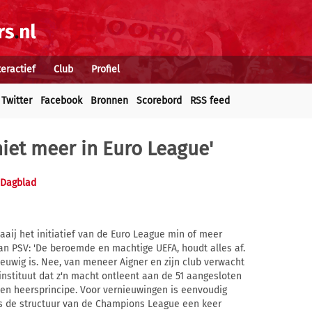
teractief
Club
Profiel
Twitter
Facebook
Bronnen
Scorebord
RSS feed
niet meer in Euro League'
s Dagblad
aij het initiatief van de Euro League min of meer
van PSV: 'De beroemde en machtige UEFA, houdt alles af.
 eeuwig is. Nee, van meneer Aigner en zijn club verwacht
instituut dat z'n macht ontleent aan de 51 aangesloten
 en heersprincipe. Voor vernieuwingen is eenvoudig
is de structuur van de Champions League een keer