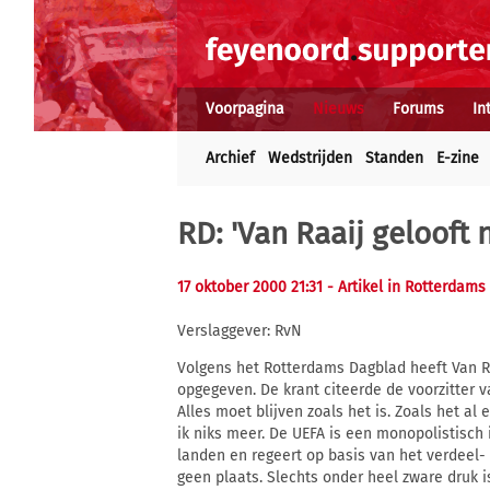
Voorpagina
Nieuws
Forums
In
Archief
Wedstrijden
Standen
E-zine
RD: 'Van Raaij gelooft 
17 oktober 2000 21:31
- Artikel in Rotterdam
Verslaggever: RvN
Volgens het Rotterdams Dagblad heeft Van Ra
opgegeven. De krant citeerde de voorzitter 
Alles moet blijven zoals het is. Zoals het al
ik niks meer. De UEFA is een monopolistisch 
landen en regeert op basis van het verdeel-
geen plaats. Slechts onder heel zware druk 