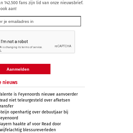
n 142.500 fans zijn lid van onze nieuwsbrief.
 ook aan!
e nieuws
Valente is Feyenoords nieuwe aanvoerder
Read niet teleurgesteld over afketsen
transfer
Steijn openhartig over debuutjaar bij
Feyenoord
Bayern haakte af voor Read door
twijfelachtig blessureverleden