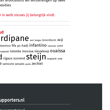
Van Bronckhorst wil versterkingen op twee
posities
r in welk nieuws jij belangrijk vindt.
ud
ardipane
deijl
bronckhorst
borges
aivd
infantino
hadj
fifa
elsenhout
gio
juste
ivanusec
ouaissa
moussa
lotomba
nieuwkoop
kraaijeveld
steijn
d
rigaux
scorend
tengstedt
ueda
e
zechiel
wessels
vanhoutte
youtu
upporters.nl