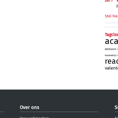
28/
7
Stel hie
Tagclo
ac
eenhoorn
kasanwirjo
rea
valent
Over ons
S