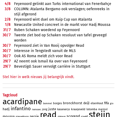
4/
8
Feyenoord gelinkt aan Turks international van Fenerbahçe
3/
8
COLUMN: Atalanta Bergamo ook verslagen; oefenreeks in
stijl afgerond
2/
8
Feyenoord wint duel om Kuip Cup van Atalanta
1/
8
Newcastle United concreet in de markt voor Hadj Moussa
31/
7
Ruben Schaken woedend op Feyenoord
30/
7
Twente ziet bod op Schaken resoluut van tafel geveegd
worden
30/
7
Feyenoord ziet in Van Rooij opvolger Read
30/
7
Interesse in Tengstedt vanuit de MLS
30/
7
Ook AS Roma meldt zich voor Read
29/
7
AZ neemt ook Ismail Ka over van Feyenoord
29/
7
Bevestigd: Sauer vervolgt carrière in Stuttgart
Stel hier in welk nieuws jij belangrijk vindt.
Tagcloud
acardipane
bronckhorst
fifa
deijl
borges
elsenhout
bommel
gio
infantino
hadj
juste
kraaijeveld
lotomba
jong
kasanwirjo
marmol
ivanusec
steijn
read
scorend
moussa
persie
rigaux
nieuwkoop
sjaakf