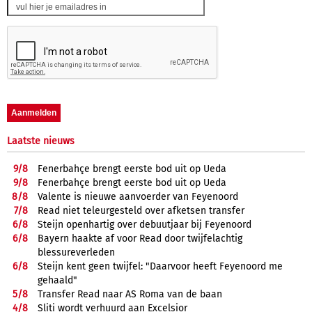
Laatste nieuws
9/
8
Fenerbahçe brengt eerste bod uit op Ueda
9/
8
Fenerbahçe brengt eerste bod uit op Ueda
8/
8
Valente is nieuwe aanvoerder van Feyenoord
7/
8
Read niet teleurgesteld over afketsen transfer
6/
8
Steijn openhartig over debuutjaar bij Feyenoord
6/
8
Bayern haakte af voor Read door twijfelachtig
blessureverleden
6/
8
Steijn kent geen twijfel: "Daarvoor heeft Feyenoord me
gehaald"
5/
8
Transfer Read naar AS Roma van de baan
4/
8
Sliti wordt verhuurd aan Excelsior