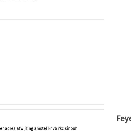
Fey
er
adres
afwijzing
amstel
knvb
rkc
sinouh