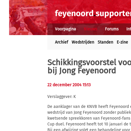
Voorpagina
Nieuws
Forums
In
Archief
Wedstrijden
Standen
E-zine
Schikkingsvoorstel vo
bij Jong Feyenoord
22 december 2004 15:13
Verslaggever: K
De aanklager van de KNVB heeft Feyenoord e
wedstrijd van Jong Feyenoord zonder publie
kwetsende spreekkoren van Feyenoord-fans 
Cup duel. Feyenoord heeft tot 10 januari de 
Bij een afwijzing volgt een behandeling voo