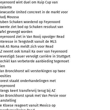
Feyenoord wint duel om Kuip Cup van
Atalanta
Newcastle United concreet in de markt voor
Hadj Moussa
Ruben Schaken woedend op Feyenoord
Twente ziet bod op Schaken resoluut van
tafel geveegd worden
Feyenoord ziet in Van Rooij opvolger Read
Interesse in Tengstedt vanuit de MLS
Ook AS Roma meldt zich voor Read
AZ neemt ook Ismail Ka over van Feyenoord
Bevestigd: Sauer vervolgt carrière in Stuttgart
Zechiël kan verbeterde aanbieding tegemoet
zien
Van Bronckhorst wil versterkingen op twee
posities
Forest staakt onderhandelingen met
Feyenoord
Stengs keert transfervrij terug bij AZ
Van Bronckhorst sprak met Van Persie voor
aanstelling
Te Kloese reageert vanuit Mexico op