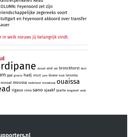
transferperikelen Read
COLUMN: Feyenoord zet zijn
vriendschappelijke zegereeks voort
Stuttgart en Feyenoord akkoord over transfer
Sauer
r in welk nieuws jij belangrijk vindt.
ud
ardipane
bronckhorst
aivd
deijl
ahmadi
aldi
orn
hadj
gaal
intuit
kloese
lotomba
givairo
jans
knvb
ouaissa
moussa
mossad
nederland
nieuwkoop
ead
sano
rigaux
sjaakf
sparta
roma
tengstedt
ueda
upporters.nl