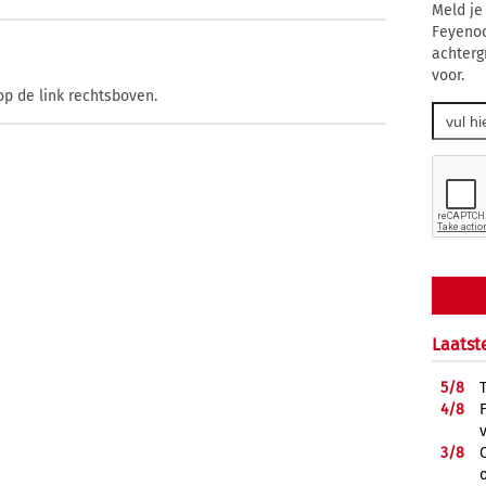
Meld je
Feyenoo
achtergr
voor.
op de link rechtsboven.
Laatst
5/
8
4/
8
3/
8