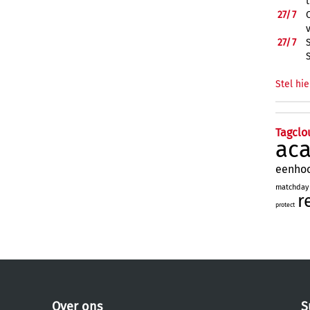
27/
7
27/
7
Stel hie
Tagclo
ac
eenho
matchday
r
protect
Over ons
S