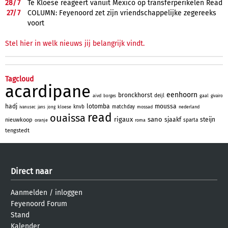
28/
7
Te Kloese reageert vanuit Mexico op transferperikelen Read
27/
7
COLUMN: Feyenoord zet zijn vriendschappelijke zegereeks
voort
Stel hier in welk nieuws jij belangrijk vindt.
Tagcloud
acardipane
eenhoorn
bronckhorst
deijl
aivd
gaal
borges
givairo
hadj
lotomba
moussa
knvb
matchday
kloese
mossad
nederland
ivanusec
jans
jong
read
ouaissa
rigaux
sano
sjaakf
steijn
nieuwkoop
sparta
oranje
roma
tengstedt
Direct naar
Aanmelden
/
inloggen
Feyenoord Forum
Stand
Kalender