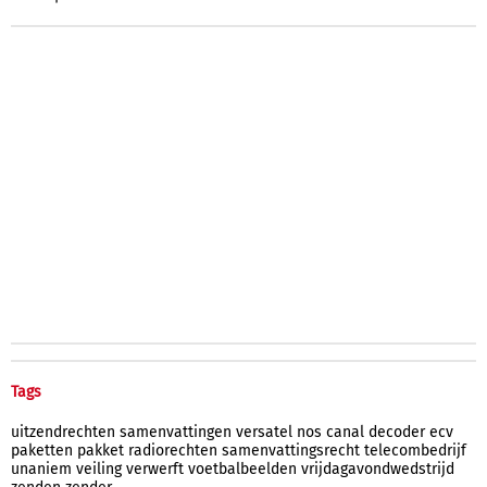
Tags
uitzendrechten
samenvattingen
versatel
nos
canal
decoder
ecv
paketten
pakket
radiorechten
samenvattingsrecht
telecombedrijf
unaniem
veiling
verwerft
voetbalbeelden
vrijdagavondwedstrijd