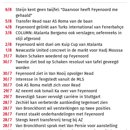
6/
8
Steijn kent geen twijfel: "Daarvoor heeft Feyenoord me
gehaald"
5/
8
Transfer Read naar AS Roma van de baan
4/
8
Feyenoord gelinkt aan Turks international van Fenerbahçe
3/
8
COLUMN: Atalanta Bergamo ook verslagen; oefenreeks in
stijl afgerond
2/
8
Feyenoord wint duel om Kuip Cup van Atalanta
1/
8
Newcastle United concreet in de markt voor Hadj Moussa
31/
7
Ruben Schaken woedend op Feyenoord
30/
7
Twente ziet bod op Schaken resoluut van tafel geveegd
worden
30/
7
Feyenoord ziet in Van Rooij opvolger Read
30/
7
Interesse in Tengstedt vanuit de MLS
30/
7
Ook AS Roma meldt zich voor Read
29/
7
AZ neemt ook Ismail Ka over van Feyenoord
29/
7
Bevestigd: Sauer vervolgt carrière in Stuttgart
28/
7
Zechiël kan verbeterde aanbieding tegemoet zien
28/
7
Van Bronckhorst wil versterkingen op twee posities
28/
7
Forest staakt onderhandelingen met Feyenoord
28/
7
Stengs keert transfervrij terug bij AZ
28/
7
Van Bronckhorst sprak met Van Persie voor aanstelling