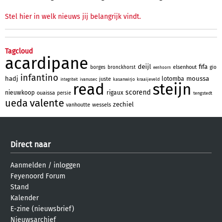
Stel hier in welk nieuws jij belangrijk vindt.
Tagcloud
acardipane
deijl
fifa
elsenhout
borges
bronckhorst
gio
eenhoorn
infantino
hadj
moussa
lotomba
juste
ivanusec
kasanwirjo
kraaijeveld
integriteit
read
steijn
scorend
nieuwkoop
rigaux
ouaissa
persie
tengstedt
valente
ueda
zechiel
vanhoutte
wessels
Direct naar
Aanmelden
/
inloggen
Feyenoord Forum
Stand
Kalender
E-zine (nieuwsbrief)
Nieuwsarchief