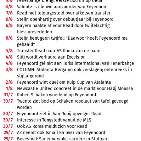
9/
8
Fenerbahçe brengt eerste bod uit op Ueda
8/
8
Valente is nieuwe aanvoerder van Feyenoord
7/
8
Read niet teleurgesteld over afketsen transfer
6/
8
Steijn openhartig over debuutjaar bij Feyenoord
6/
8
Bayern haakte af voor Read door twijfelachtig
blessureverleden
6/
8
Steijn kent geen twijfel: "Daarvoor heeft Feyenoord me
gehaald"
5/
8
Transfer Read naar AS Roma van de baan
4/
8
Sliti wordt verhuurd aan Excelsior
4/
8
Feyenoord gelinkt aan Turks international van Fenerbahçe
3/
8
COLUMN: Atalanta Bergamo ook verslagen; oefenreeks in
stijl afgerond
2/
8
Feyenoord wint duel om Kuip Cup van Atalanta
1/
8
Newcastle United concreet in de markt voor Hadj Moussa
31/
7
Ruben Schaken woedend op Feyenoord
30/
7
Twente ziet bod op Schaken resoluut van tafel geveegd
worden
30/
7
Feyenoord ziet in Van Rooij opvolger Read
30/
7
Interesse in Tengstedt vanuit de MLS
30/
7
Ook AS Roma meldt zich voor Read
29/
7
AZ neemt ook Ismail Ka over van Feyenoord
29/
7
Bevestigd: Sauer vervolgt carrière in Stuttgart