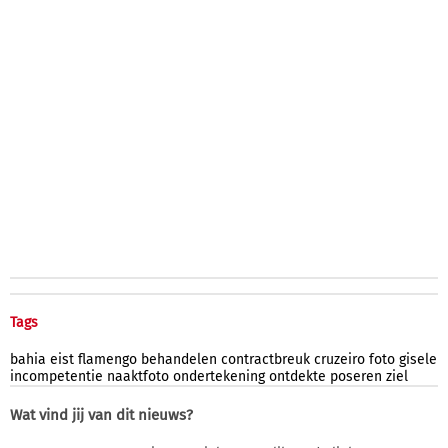
Tags
bahia
eist
flamengo
behandelen
contractbreuk
cruzeiro
foto
gisele
incompetentie
naaktfoto
ondertekening
ontdekte
poseren
ziel
Wat vind jij van dit nieuws?