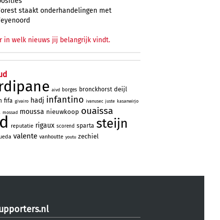
posities
Forest staakt onderhandelingen met
Feyenoord
r in welk nieuws jij belangrijk vindt.
ud
rdipane
deijl
bronckhorst
borges
aivd
infantino
hadj
n
fifa
givairo
ivanusec
juste
kasanwirjo
ouaissa
moussa
a
nieuwkoop
mossad
ad
steijn
rigaux
sparta
reputatie
scorend
valente
zechiel
ueda
vanhoutte
youtu
upporters.nl