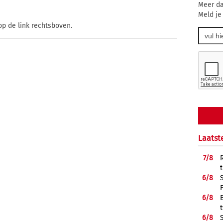
Meer da
Meld je
op de link rechtsboven.
Laatst
7/
8
6/
8
6/
8
6/
8