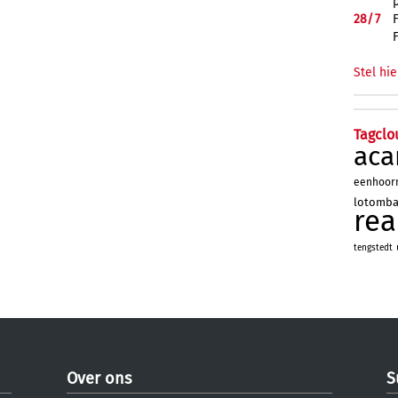
28/
7
Stel hie
Tagclo
aca
eenhoor
lotomb
re
tengstedt
Over ons
S