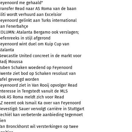
Feyenoord me gehaald"
Transfer Read naar AS Roma van de baan
Sliti wordt verhuurd aan Excelsior
Feyenoord gelinkt aan Turks international
van Fenerbahçe
COLUMN: Atalanta Bergamo ook verslagen;
oefenreeks in stijl afgerond
Feyenoord wint duel om Kuip Cup van
Atalanta
Newcastle United concreet in de markt voor
Hadj Moussa
Ruben Schaken woedend op Feyenoord
Twente ziet bod op Schaken resoluut van
tafel geveegd worden
Feyenoord ziet in Van Rooij opvolger Read
Interesse in Tengstedt vanuit de MLS
Ook AS Roma meldt zich voor Read
AZ neemt ook Ismail Ka over van Feyenoord
Bevestigd: Sauer vervolgt carrière in Stuttgart
Zechiël kan verbeterde aanbieding tegemoet
zien
Van Bronckhorst wil versterkingen op twee